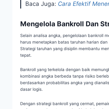
Baca Juga:
Cara Efektif Mene
Mengelola Bankroll Dan St
Selain analisa angka, pengelolaan bankroll me
harus menetapkan batas taruhan harian dan 
Strategi taruhan yang disiplin membantu men
tepat.
Bankroll yang terkelola dengan baik memun
kombinasi angka berbeda tanpa risiko berle
berdasarkan probabilitas angka yang dianali
dasar logis.
Dengan strategi bankroll yang cermat, pemai