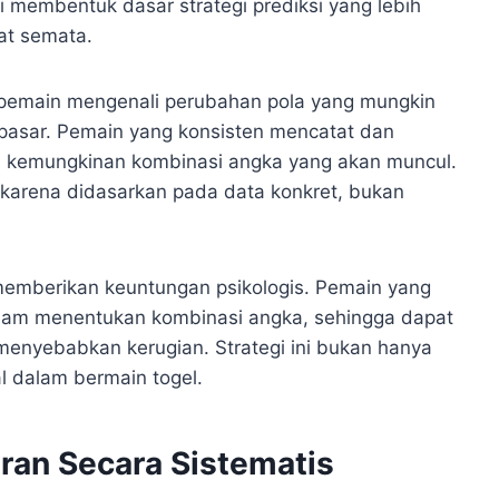
i membentuk dasar strategi prediksi yang lebih
sat semata.
pemain mengenali perubahan pola yang mungkin
si pasar. Pemain yang konsisten mencatat dan
si kemungkinan kombinasi angka yang akan muncul.
il karena didasarkan pada data konkret, bukan
emberikan keuntungan psikologis. Pemain yang
alam menentukan kombinasi angka, sehingga dapat
menyebabkan kerugian. Strategi ini bukan hanya
l dalam bermain togel.
an Secara Sistematis