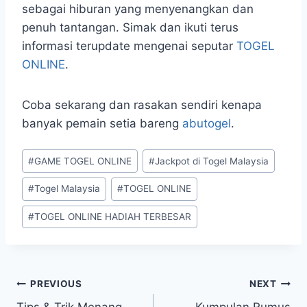
sebagai hiburan yang menyenangkan dan
penuh tantangan. Simak dan ikuti terus
informasi terupdate mengenai seputar
TOGEL
ONLINE
.
Coba sekarang dan rasakan sendiri kenapa
banyak pemain setia bareng
abutogel
.
Post
#
GAME TOGEL ONLINE
#
Jackpot di Togel Malaysia
Tags:
#
Togel Malaysia
#
TOGEL ONLINE
#
TOGEL ONLINE HADIAH TERBESAR
Post
PREVIOUS
NEXT