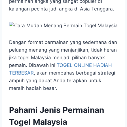
permainan angka yang sangat populer di
s
b
e
g
e
kalangan pecinta judi angka di Asia Tenggara.
A
o
n
r
p
o
g
a
p
k
e
m
r
Dengan format permainan yang sederhana dan
peluang menang yang menjanjikan, tidak heran
jika togel Malaysia menjadi pilihan banyak
pemain. Dibawah ini
TOGEL ONLINE HADIAH
TERBESAR
, akan membahas berbagai strategi
ampuh yang dapat Anda terapkan untuk
meraih hadiah besar.
Pahami Jenis Permainan
Togel Malaysia