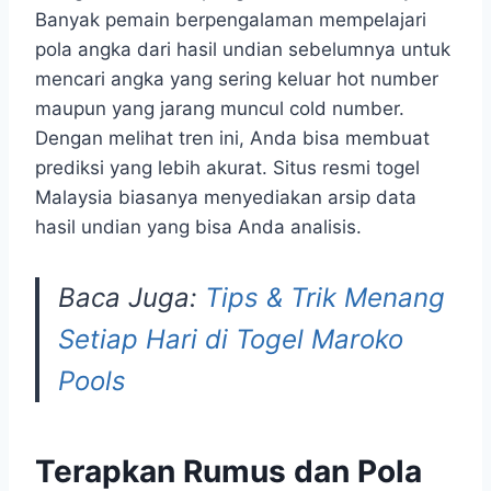
Banyak pemain berpengalaman mempelajari
pola angka dari hasil undian sebelumnya untuk
mencari angka yang sering keluar hot number
maupun yang jarang muncul cold number.
Dengan melihat tren ini, Anda bisa membuat
prediksi yang lebih akurat. Situs resmi togel
Malaysia biasanya menyediakan arsip data
hasil undian yang bisa Anda analisis.
Baca Juga:
Tips & Trik Menang
Setiap Hari di Togel Maroko
Pools
Terapkan Rumus dan Pola