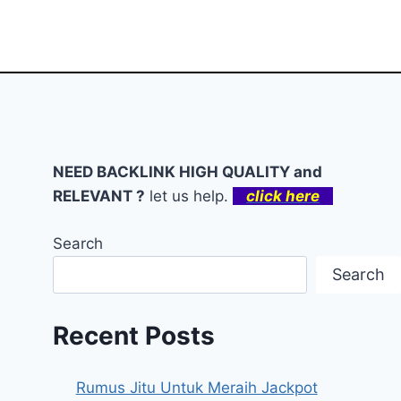
NEED BACKLINK HIGH QUALITY and
RELEVANT ?
let us help.
click here
Search
Search
Recent Posts
Rumus Jitu Untuk Meraih Jackpot