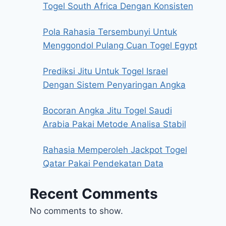
Togel South Africa Dengan Konsisten
Pola Rahasia Tersembunyi Untuk
Menggondol Pulang Cuan Togel Egypt
Prediksi Jitu Untuk Togel Israel
Dengan Sistem Penyaringan Angka
Bocoran Angka Jitu Togel Saudi
Arabia Pakai Metode Analisa Stabil
Rahasia Memperoleh Jackpot Togel
Qatar Pakai Pendekatan Data
Recent Comments
No comments to show.