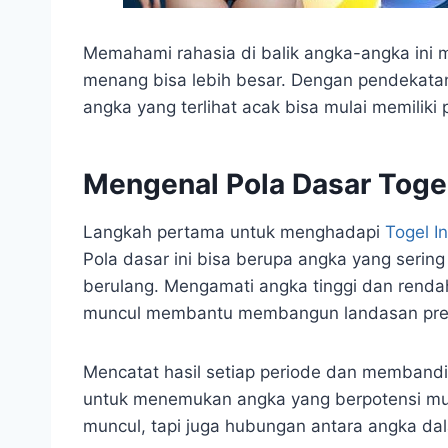
Memahami rahasia di balik angka-angka ini m
menang bisa lebih besar. Dengan pendekatan
angka yang terlihat acak bisa mulai memiliki p
Mengenal Pola Dasar Togel
Langkah pertama untuk menghadapi
Togel I
Pola dasar ini bisa berupa angka yang serin
berulang. Mengamati angka tinggi dan rendah
muncul membantu membangun landasan predi
Mencatat hasil setiap periode dan memband
untuk menemukan angka yang berpotensi mun
muncul, tapi juga hubungan antara angka dal