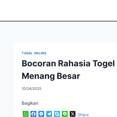
Skip
to
content
TOGEL ONLINE
Bocoran Rahasia Togel 
Menang Besar
By
10/24/2025
admintravela
Bagikan
W
F
M
T
S
L
X
Share