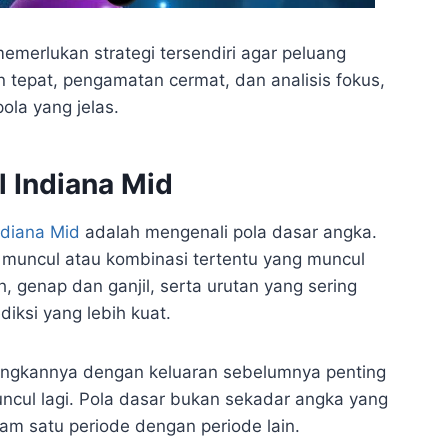
emerlukan strategi tersendiri agar peluang
 tepat, pengamatan cermat, dan analisis fokus,
ola yang jelas.
 Indiana Mid
ndiana Mid
adalah mengenali pola dasar angka.
g muncul atau kombinasi tertentu yang muncul
, genap dan ganjil, serta urutan yang sering
ksi yang lebih kuat.
ingkannya dengan keluaran sebelumnya penting
cul lagi. Pola dasar bukan sekadar angka yang
am satu periode dengan periode lain.