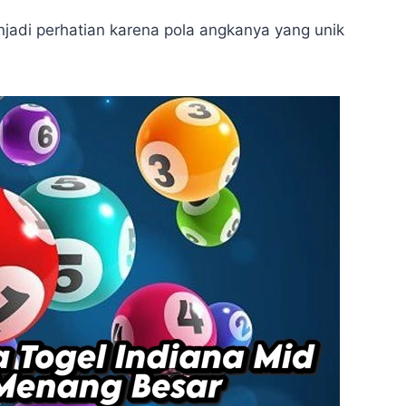
jadi perhatian karena pola angkanya yang unik