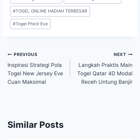
Tags:
#
TOGEL ONLINE HADIAH TERBESAR
#
Togel Phicit Eve
Post
PREVIOUS
NEXT
Inspirasi Strategi Pola
Langkah Praktis Main
navigation
Togel New Jersey Eve
Togel Qatar 4D Modal
Cuan Maksimal
Receh Untung Banjir
Similar Posts