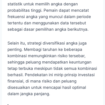
statistik untuk memilih angka dengan
probabilitas tinggi. Pemain dapat mencatat
frekuensi angka yang muncul dalam periode
tertentu dan menggunakan data tersebut
sebagai dasar pemilihan angka berikutnya.
Selain itu, strategi diversifikasi angka juga
penting. Membagi taruhan ke beberapa
kombinasi memungkinkan risiko tersebar,
sehingga peluang mendapatkan keuntungan
tetap terbuka meskipun tidak semua kombinasi
berhasil. Pendekatan ini mirip prinsip investasi
finansial, di mana risiko dan peluang
disesuaikan untuk mencapai hasil optimal
dalam jangka panjang.