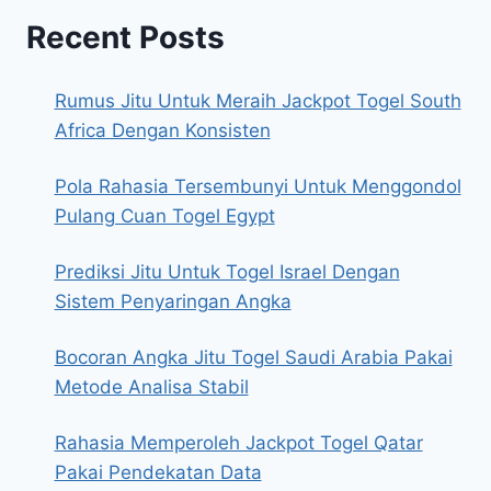
Recent Posts
Rumus Jitu Untuk Meraih Jackpot Togel South
Africa Dengan Konsisten
Pola Rahasia Tersembunyi Untuk Menggondol
Pulang Cuan Togel Egypt
Prediksi Jitu Untuk Togel Israel Dengan
Sistem Penyaringan Angka
Bocoran Angka Jitu Togel Saudi Arabia Pakai
Metode Analisa Stabil
Rahasia Memperoleh Jackpot Togel Qatar
Pakai Pendekatan Data