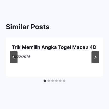
Similar Posts
Trik Memilih Angka Togel Macau 4D
08/22/2025