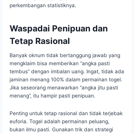
perkembangan statistiknya.
Waspadai Penipuan dan
Tetap Rasional
Banyak oknum tidak bertanggung jawab yang
mengklaim bisa memberikan “angka pasti
tembus” dengan imbalan uang. Ingat, tidak ada
jaminan menang 100% dalam permainan togel.
Jika seseorang menawarkan “angka jitu pasti
menang”, itu hampir pasti penipuan.
Penting untuk tetap rasional dan tidak terjebak
euforia. Togel adalah permainan peluang,
bukan ilmu pasti. Gunakan trik dan strategi