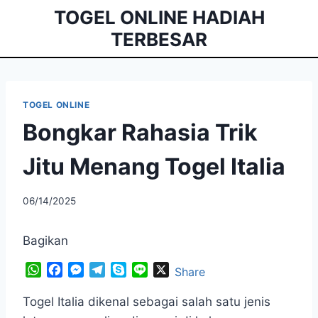
Skip
TOGEL ONLINE HADIAH
to
TERBESAR
content
TOGEL ONLINE
Bongkar Rahasia Trik
Jitu Menang Togel Italia
By
06/14/2025
admintravela
Bagikan
W
F
M
T
S
L
X
Share
h
a
e
e
k
i
a
c
s
l
y
n
Togel Italia dikenal sebagai salah satu jenis
t
e
s
e
p
e