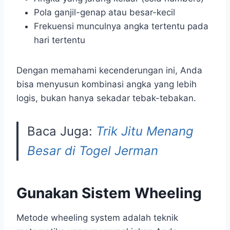
Pola ganjil-genap atau besar-kecil
Frekuensi munculnya angka tertentu pada
hari tertentu
Dengan memahami kecenderungan ini, Anda
bisa menyusun kombinasi angka yang lebih
logis, bukan hanya sekadar tebak-tebakan.
Baca Juga:
Trik Jitu Menang
Besar di Togel Jerman
Gunakan Sistem Wheeling
Metode wheeling system adalah teknik