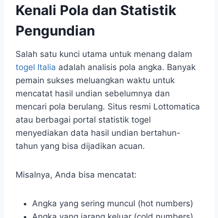
Kenali Pola dan Statistik
Pengundian
Salah satu kunci utama untuk menang dalam
togel Italia
adalah analisis pola angka. Banyak
pemain sukses meluangkan waktu untuk
mencatat hasil undian sebelumnya dan
mencari pola berulang. Situs resmi Lottomatica
atau berbagai portal statistik togel
menyediakan data hasil undian bertahun-
tahun yang bisa dijadikan acuan.
Misalnya, Anda bisa mencatat:
Angka yang sering muncul (hot numbers)
Angka yang jarang keluar (cold numbers)