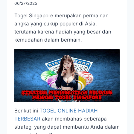
06/27/2025
Togel Singapore merupakan permainan
angka yang cukup populer di Asia,
terutama karena hadiah yang besar dan
kemudahan dalam bermain.
Berikut ini
TOGEL ONLINE HADIAH
TERBESAR
akan membahas beberapa
strategi yang dapat membantu Anda dalam