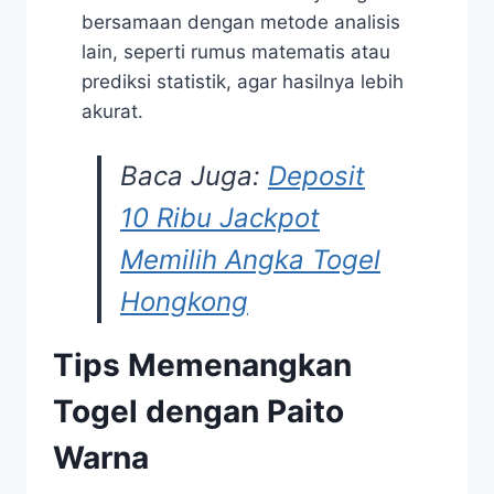
bersamaan dengan metode analisis
lain, seperti rumus matematis atau
prediksi statistik, agar hasilnya lebih
akurat.
Baca Juga:
Deposit
10 Ribu Jackpot
Memilih Angka Togel
Hongkong
Tips Memenangkan
Togel dengan Paito
Warna