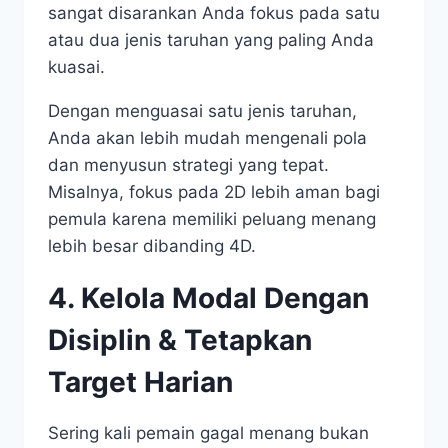
sangat disarankan Anda fokus pada satu
atau dua jenis taruhan yang paling Anda
kuasai.
Dengan menguasai satu jenis taruhan,
Anda akan lebih mudah mengenali pola
dan menyusun strategi yang tepat.
Misalnya, fokus pada 2D lebih aman bagi
pemula karena memiliki peluang menang
lebih besar dibanding 4D.
4. Kelola Modal Dengan
Disiplin & Tetapkan
Target Harian
Sering kali pemain gagal menang bukan