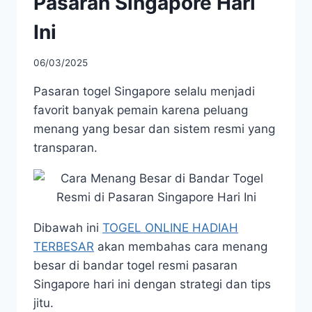
Pasaran Singapore Hari
Ini
06/03/2025
Pasaran togel Singapore selalu menjadi
favorit banyak pemain karena peluang
menang yang besar dan sistem resmi yang
transparan.
Dibawah ini
TOGEL ONLINE HADIAH
TERBESAR
akan membahas cara menang
besar di bandar togel resmi pasaran
Singapore hari ini dengan strategi dan tips
jitu.