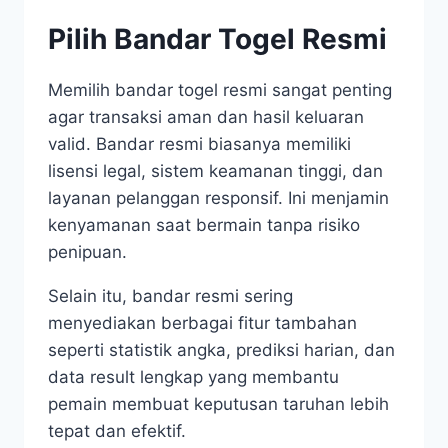
Pilih Bandar Togel Resmi
Memilih bandar togel resmi sangat penting
agar transaksi aman dan hasil keluaran
valid. Bandar resmi biasanya memiliki
lisensi legal, sistem keamanan tinggi, dan
layanan pelanggan responsif. Ini menjamin
kenyamanan saat bermain tanpa risiko
penipuan.
Selain itu, bandar resmi sering
menyediakan berbagai fitur tambahan
seperti statistik angka, prediksi harian, dan
data result lengkap yang membantu
pemain membuat keputusan taruhan lebih
tepat dan efektif.