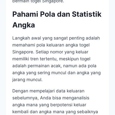
bermain togel Singapore.
Pahami Pola dan Statistik
Angka
Langkah awal yang sangat penting adalah
memahami pola keluaran angka togel
Singapore. Setiap nomor yang keluar
memiliki tren tertentu, meskipun togel
adalah permainan acak, namun ada pola
angka yang sering muncul dan angka yang
jarang muncul.
Dengan mempelajari data keluaran
sebelumnya, Anda bisa menganalisis
angka mana yang berpotensi keluar
kembali dan angka mana yang sebaiknya