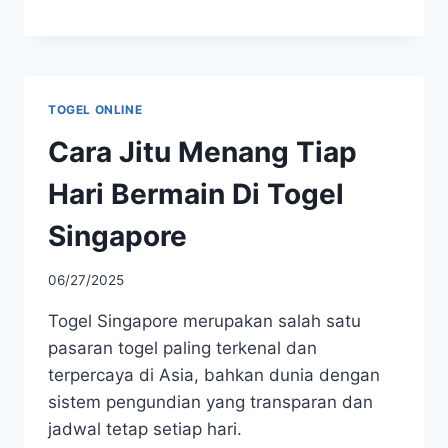
TOGEL ONLINE
Cara Jitu Menang Tiap
Hari Bermain Di Togel
Singapore
06/27/2025
Togel Singapore merupakan salah satu
pasaran togel paling terkenal dan
terpercaya di Asia, bahkan dunia dengan
sistem pengundian yang transparan dan
jadwal tetap setiap hari.