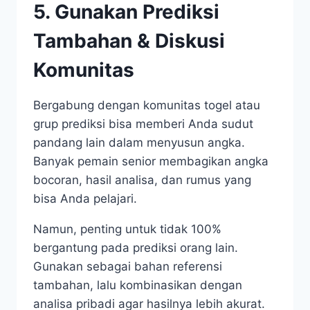
5. Gunakan Prediksi
Tambahan & Diskusi
Komunitas
Bergabung dengan komunitas togel atau
grup prediksi bisa memberi Anda sudut
pandang lain dalam menyusun angka.
Banyak pemain senior membagikan angka
bocoran, hasil analisa, dan rumus yang
bisa Anda pelajari.
Namun, penting untuk tidak 100%
bergantung pada prediksi orang lain.
Gunakan sebagai bahan referensi
tambahan, lalu kombinasikan dengan
analisa pribadi agar hasilnya lebih akurat.