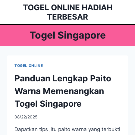
Skip
TOGEL ONLINE HADIAH
to
TERBESAR
content
Togel Singapore
TOGEL ONLINE
Panduan Lengkap Paito
Warna Memenangkan
Togel Singapore
08/22/2025
Dapatkan tips jitu paito warna yang terbukti