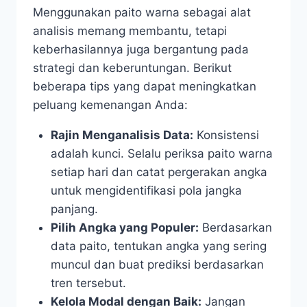
Menggunakan paito warna sebagai alat
analisis memang membantu, tetapi
keberhasilannya juga bergantung pada
strategi dan keberuntungan. Berikut
beberapa tips yang dapat meningkatkan
peluang kemenangan Anda:
Rajin Menganalisis Data:
Konsistensi
adalah kunci. Selalu periksa paito warna
setiap hari dan catat pergerakan angka
untuk mengidentifikasi pola jangka
panjang.
Pilih Angka yang Populer:
Berdasarkan
data paito, tentukan angka yang sering
muncul dan buat prediksi berdasarkan
tren tersebut.
Kelola Modal dengan Baik:
Jangan