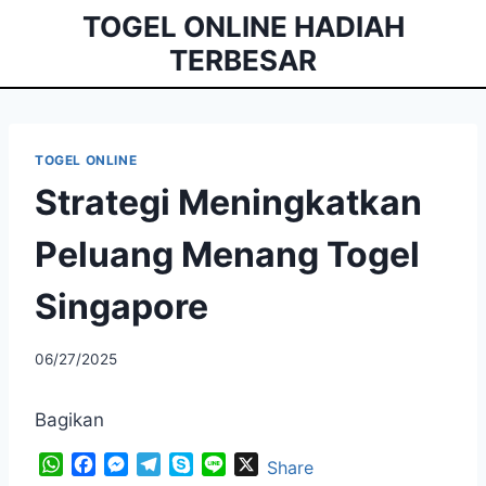
Skip
TOGEL ONLINE HADIAH
to
TERBESAR
content
TOGEL ONLINE
Strategi Meningkatkan
Peluang Menang Togel
Singapore
By
06/27/2025
admintravela
Bagikan
W
F
M
T
S
L
X
Share