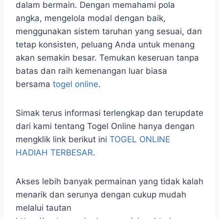
dalam bermain. Dengan memahami pola
angka, mengelola modal dengan baik,
menggunakan sistem taruhan yang sesuai, dan
tetap konsisten, peluang Anda untuk menang
akan semakin besar. Temukan keseruan tanpa
batas dan raih kemenangan luar biasa
bersama
togel online
.
Simak terus informasi terlengkap dan terupdate
dari kami tentang Togel Online hanya dengan
mengklik link berikut ini
TOGEL ONLINE
HADIAH TERBESAR
.
Akses lebih banyak permainan yang tidak kalah
menarik dan serunya dengan cukup mudah
melalui tautan