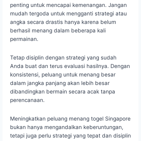
penting untuk mencapai kemenangan. Jangan
mudah tergoda untuk mengganti strategi atau
angka secara drastis hanya karena belum
berhasil menang dalam beberapa kali
permainan.
Tetap disiplin dengan strategi yang sudah
Anda buat dan terus evaluasi hasilnya. Dengan
konsistensi, peluang untuk menang besar
dalam jangka panjang akan lebih besar
dibandingkan bermain secara acak tanpa
perencanaan.
Meningkatkan peluang menang togel Singapore
bukan hanya mengandalkan keberuntungan,
tetapi juga perlu strategi yang tepat dan disiplin