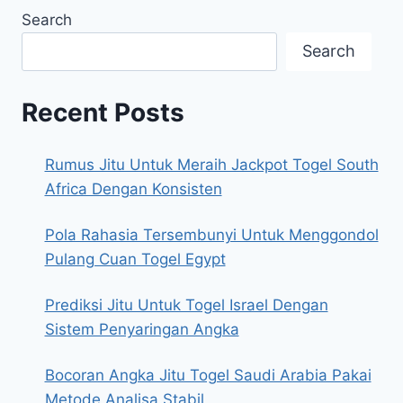
Search
Search
Recent Posts
Rumus Jitu Untuk Meraih Jackpot Togel South
Africa Dengan Konsisten
Pola Rahasia Tersembunyi Untuk Menggondol
Pulang Cuan Togel Egypt
Prediksi Jitu Untuk Togel Israel Dengan
Sistem Penyaringan Angka
Bocoran Angka Jitu Togel Saudi Arabia Pakai
Metode Analisa Stabil