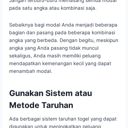
Jangan terburu-buru memasang semua modal
pada satu angka atau kombinasi saja.
Sebaiknya bagi modal Anda menjadi beberapa
bagian dan pasang pada beberapa kombinasi
angka yang berbeda. Dengan begitu, meskipun
angka yang Anda pasang tidak muncul
sekaligus, Anda masih memiliki peluang
mendapatkan kemenangan kecil yang dapat
menambah modal.
Gunakan Sistem atau
Metode Taruhan
Ada berbagai sistem taruhan togel yang dapat
digunakan untuk meningkatkan peluang