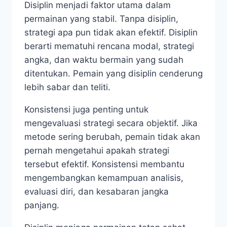
Disiplin menjadi faktor utama dalam
permainan yang stabil. Tanpa disiplin,
strategi apa pun tidak akan efektif. Disiplin
berarti mematuhi rencana modal, strategi
angka, dan waktu bermain yang sudah
ditentukan. Pemain yang disiplin cenderung
lebih sabar dan teliti.
Konsistensi juga penting untuk
mengevaluasi strategi secara objektif. Jika
metode sering berubah, pemain tidak akan
pernah mengetahui apakah strategi
tersebut efektif. Konsistensi membantu
mengembangkan kemampuan analisis,
evaluasi diri, dan kesabaran jangka
panjang.