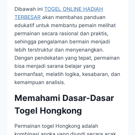
Dibawah ini
TOGEL ONLINE HADIAH
TERBESAR
akan membahas panduan
edukatif untuk membantu pemain melihat
permainan secara rasional dan praktis,
sehingga pengalaman bermain menjadi
lebih terstruktur dan menyenangkan.
Dengan pendekatan yang tepat, permainan
bisa menjadi sarana belajar yang
bermanfaat, melatih logika, kesabaran, dan
kemampuan analisis.
Memahami Dasar-Dasar
Togel Hongkong
Permainan togel Hongkong adalah
kombinasi angka yang diundi secara acak,