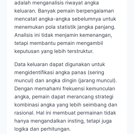
adalah menganalisis riwayat angka
keluaran. Banyak pemain berpengalaman
mencatat angka-angka sebelumnya untuk
menemukan pola statistik jangka panjang.
Analisis ini tidak menjamin kemenangan,
tetapi membantu pemain mengambil
keputusan yang lebih terstruktur.
Data keluaran dapat digunakan untuk
mengidentifikasi angka panas (sering
muncul) dan angka dingin (jarang muncul).
Dengan memahami frekuensi kemunculan
angka, pemain dapat merancang strategi
kombinasi angka yang lebih seimbang dan
rasional. Hal ini membuat permainan tidak
hanya mengandalkan insting, tetapi juga
logika dan perhitungan.