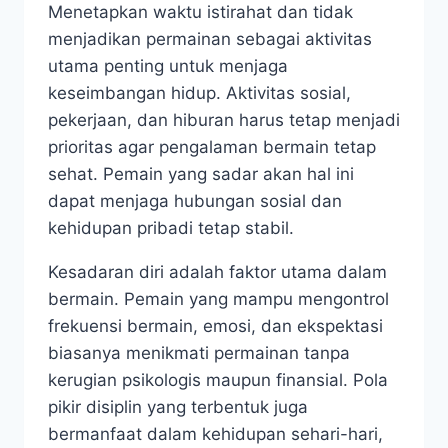
Menetapkan waktu istirahat dan tidak
menjadikan permainan sebagai aktivitas
utama penting untuk menjaga
keseimbangan hidup. Aktivitas sosial,
pekerjaan, dan hiburan harus tetap menjadi
prioritas agar pengalaman bermain tetap
sehat. Pemain yang sadar akan hal ini
dapat menjaga hubungan sosial dan
kehidupan pribadi tetap stabil.
Kesadaran diri adalah faktor utama dalam
bermain. Pemain yang mampu mengontrol
frekuensi bermain, emosi, dan ekspektasi
biasanya menikmati permainan tanpa
kerugian psikologis maupun finansial. Pola
pikir disiplin yang terbentuk juga
bermanfaat dalam kehidupan sehari-hari,