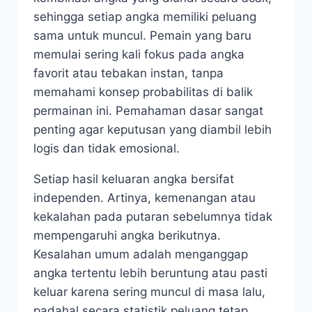
sehingga setiap angka memiliki peluang
sama untuk muncul. Pemain yang baru
memulai sering kali fokus pada angka
favorit atau tebakan instan, tanpa
memahami konsep probabilitas di balik
permainan ini. Pemahaman dasar sangat
penting agar keputusan yang diambil lebih
logis dan tidak emosional.
Setiap hasil keluaran angka bersifat
independen. Artinya, kemenangan atau
kekalahan pada putaran sebelumnya tidak
mempengaruhi angka berikutnya.
Kesalahan umum adalah menganggap
angka tertentu lebih beruntung atau pasti
keluar karena sering muncul di masa lalu,
padahal secara statistik peluang tetap