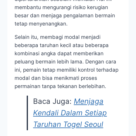
membantu mengurangi risiko kerugian
besar dan menjaga pengalaman bermain
tetap menyenangkan.
Selain itu, membagi modal menjadi
beberapa taruhan kecil atau beberapa
kombinasi angka dapat memberikan
peluang bermain lebih lama. Dengan cara
ini, pemain tetap memiliki kontrol terhadap
modal dan bisa menikmati proses
permainan tanpa tekanan berlebihan.
Baca Juga:
Menjaga
Kendali Dalam Setiap
Taruhan Togel Seoul