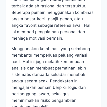
terbaik adalah rasional dan terstruktur.
Beberapa pemain menggunakan kombinasi
angka besar-kecil, ganjil-genap, atau
angka favorit sebagai referensi awal. Hal
ini memberi pengalaman personal dan
menjaga motivasi bermain.
Menggunakan kombinasi yang seimbang
membantu memperluas peluang variasi
hasil. Hal ini juga melatih kemampuan
analisis dan membuat permainan lebih
sistematis daripada sekadar menebak
angka secara acak. Pendekatan ini
mengajarkan pemain berpikir logis dan
bertanggung jawab, sekaligus
meminimalkan risiko pengambilan
keputusan impulsif.