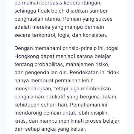
permainan berbasis keberuntungan,
sehingga tidak boleh dijadikan sumber
penghasilan utama. Pemain yang sukses
adalah mereka yang mampu bermain
secara terkontrol, logis, dan konsisten.
Dengan memahami prinsip-prinsip ini, togel
Hongkong dapat menjadi sarana belajar
tentang probabilitas, manajemen risiko,
dan pengendalian diri. Pendekatan ini tidak
hanya membuat permainan lebih
menyenangkan, tetapi juga memberikan
pengalaman edukatif yang berguna dalam
kehidupan sehari-hari. Pemahaman ini
mendorong pemain untuk lebih disiplin,
kritis, dan mampu menikmati proses belajar
dari setiap angka yang keluar.