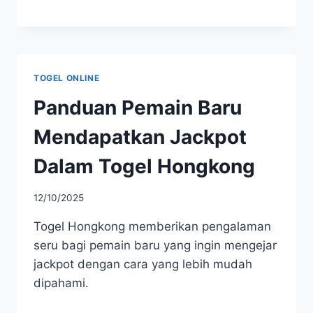
TOGEL ONLINE
Panduan Pemain Baru
Mendapatkan Jackpot
Dalam Togel Hongkong
12/10/2025
Togel Hongkong memberikan pengalaman
seru bagi pemain baru yang ingin mengejar
jackpot dengan cara yang lebih mudah
dipahami.