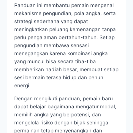
Panduan ini membantu pemain mengenal
mekanisme pengundian, pola angka, serta
strategi sederhana yang dapat
meningkatkan peluang kemenangan tanpa
perlu pengalaman bertahun-tahun. Setiap
pengundian membawa sensasi
menegangkan karena kombinasi angka
yang muncul bisa secara tiba-tiba
memberikan hadiah besar, membuat setiap
sesi bermain terasa hidup dan penuh
energi.
Dengan mengikuti panduan, pemain baru
dapat belajar bagaimana mengatur modal,
memilih angka yang berpotensi, dan
mengelola risiko dengan bijak sehingga
permainan tetap menyenangkan dan