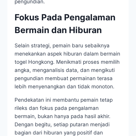
pengundian.
Fokus Pada Pengalaman
Bermain dan Hiburan
Selain strategi, pemain baru sebaiknya
menekankan aspek hiburan dalam bermain
togel Hongkong. Menikmati proses memilih
angka, menganalisis data, dan mengikuti
pengundian membuat permainan terasa
lebih menyenangkan dan tidak monoton.
Pendekatan ini membantu pemain tetap
rileks dan fokus pada pengalaman
bermain, bukan hanya pada hasil akhir.
Dengan begitu, setiap putaran menjadi
bagian dari hiburan yang positif dan