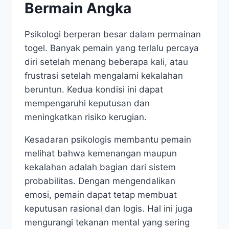
Bermain Angka
Psikologi berperan besar dalam permainan
togel. Banyak pemain yang terlalu percaya
diri setelah menang beberapa kali, atau
frustrasi setelah mengalami kekalahan
beruntun. Kedua kondisi ini dapat
mempengaruhi keputusan dan
meningkatkan risiko kerugian.
Kesadaran psikologis membantu pemain
melihat bahwa kemenangan maupun
kekalahan adalah bagian dari sistem
probabilitas. Dengan mengendalikan
emosi, pemain dapat tetap membuat
keputusan rasional dan logis. Hal ini juga
mengurangi tekanan mental yang sering