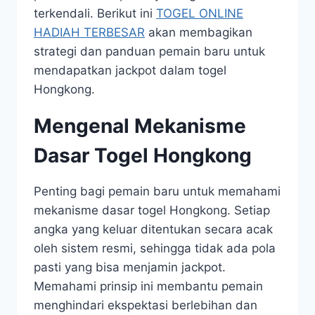
terkendali. Berikut ini
TOGEL ONLINE
HADIAH TERBESAR
akan membagikan
strategi dan panduan pemain baru untuk
mendapatkan jackpot dalam togel
Hongkong.
Mengenal Mekanisme
Dasar Togel Hongkong
Penting bagi pemain baru untuk memahami
mekanisme dasar togel Hongkong. Setiap
angka yang keluar ditentukan secara acak
oleh sistem resmi, sehingga tidak ada pola
pasti yang bisa menjamin jackpot.
Memahami prinsip ini membantu pemain
menghindari ekspektasi berlebihan dan