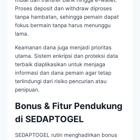
Proses deposit dan withdraw diproses
tanpa hambatan, sehingga pemain dapat
fokus bermain tanpa harus menunggu
lama.
Keamanan dana juga menjadi prioritas
utama. Sistem enkripsi dan proteksi data
terbaik diaplikasikan untuk menjaga
informasi dan dana pemain agar tetap
terlindungi dari risiko pencurian atau
penipuan.
Bonus & Fitur Pendukung
di SEDAPTOGEL
SEDAPTOGEL rutin menghadirkan bonus