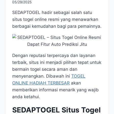
05/29/2025
SEDAPTOGEL hadir sebagai salah satu
situs togel online resmi yang menawarkan
berbagai kemudahan bagi para pemainnya.
Dengan reputasi terpercaya dan layanan
terbaik, situs ini menjadi pilihan tepat untuk
bermain togel secara aman dan
menyenangkan. Dibawah ini
TOGEL
ONLINE HADIAH TERBESAR
akan
memberikan informasi menarik yang wajib
anda ketahui.
SEDAPTOGEL Situs Togel