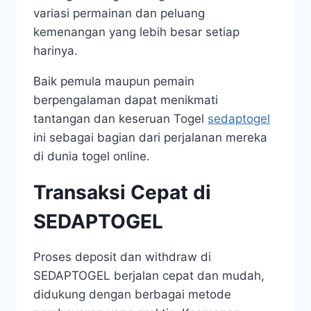
variasi permainan dan peluang
kemenangan yang lebih besar setiap
harinya.
Baik pemula maupun pemain
berpengalaman dapat menikmati
tantangan dan keseruan Togel
sedaptogel
ini sebagai bagian dari perjalanan mereka
di dunia togel online.
Transaksi Cepat di
SEDAPTOGEL
Proses deposit dan withdraw di
SEDAPTOGEL berjalan cepat dan mudah,
didukung dengan berbagai metode