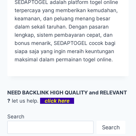
SEDAPTOGEL adalah platform togel online
terpercaya yang memberikan kemudahan,
keamanan, dan peluang menang besar
dalam sekali taruhan. Dengan pasaran
lengkap, sistem pembayaran cepat, dan
bonus menarik, SEDAPTOGEL cocok bagi
siapa saja yang ingin meraih keuntungan
maksimal dalam permainan togel online.
NEED BACKLINK HIGH QUALITY and RELEVANT
?
let us help.
click here
Search
Search