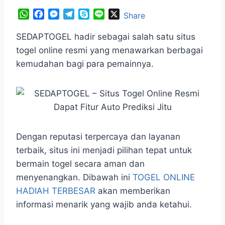
W
F
M
T
S
L
X
Share
h
a
e
e
k
i
a
c
s
l
y
n
SEDAPTOGEL hadir sebagai salah satu situs
t
e
s
e
p
e
togel online resmi yang menawarkan berbagai
s
b
e
g
e
kemudahan bagi para pemainnya.
A
o
n
r
p
o
g
a
p
k
e
m
r
Dengan reputasi terpercaya dan layanan
terbaik, situs ini menjadi pilihan tepat untuk
bermain togel secara aman dan
menyenangkan. Dibawah ini
TOGEL ONLINE
HADIAH TERBESAR
akan memberikan
informasi menarik yang wajib anda ketahui.