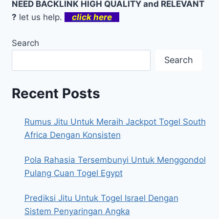
NEED BACKLINK HIGH QUALITY and RELEVANT
?
let us help.
click here
Search
Search
Recent Posts
Rumus Jitu Untuk Meraih Jackpot Togel South
Africa Dengan Konsisten
Pola Rahasia Tersembunyi Untuk Menggondol
Pulang Cuan Togel Egypt
Prediksi Jitu Untuk Togel Israel Dengan
Sistem Penyaringan Angka