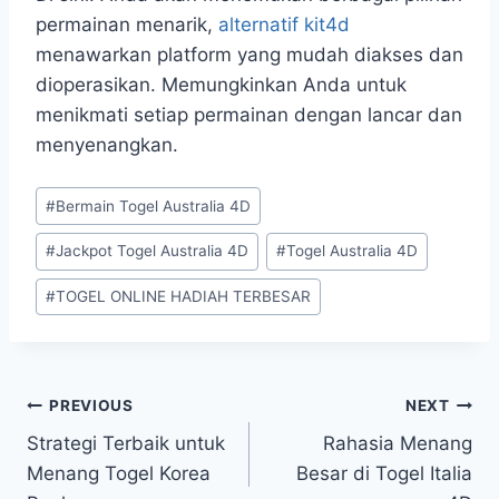
permainan menarik,
alternatif kit4d
menawarkan platform yang mudah diakses dan
dioperasikan. Memungkinkan Anda untuk
menikmati setiap permainan dengan lancar dan
menyenangkan.
Post
#
Bermain Togel Australia 4D
Tags:
#
Jackpot Togel Australia 4D
#
Togel Australia 4D
#
TOGEL ONLINE HADIAH TERBESAR
Post
PREVIOUS
NEXT
Strategi Terbaik untuk
Rahasia Menang
navigation
Menang Togel Korea
Besar di Togel Italia