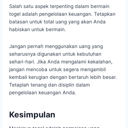
Salah satu aspek terpenting dalam bermain
togel adalah pengelolaan keuangan. Tetapkan
batasan untuk total uang yang akan Anda
habiskan untuk bermain.
Jangan pernah menggunakan uang yang
seharusnya digunakan untuk kebutuhan
sehari-hari. Jika Anda mengalami kekalahan,
jangan mencoba untuk segera mengambil
kembali kerugian dengan bertaruh lebih besar.
Tetaplah tenang dan disiplin dalam
pengelolaan keuangan Anda.
Kesimpulan