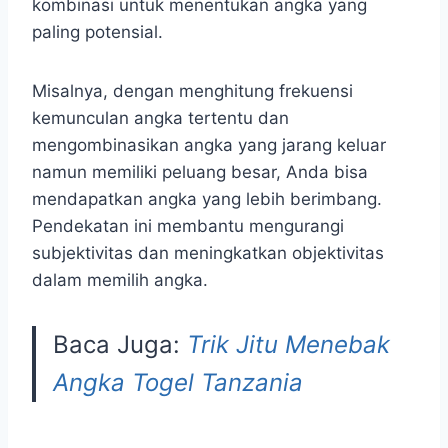
kombinasi untuk menentukan angka yang
paling potensial.
Misalnya, dengan menghitung frekuensi
kemunculan angka tertentu dan
mengombinasikan angka yang jarang keluar
namun memiliki peluang besar, Anda bisa
mendapatkan angka yang lebih berimbang.
Pendekatan ini membantu mengurangi
subjektivitas dan meningkatkan objektivitas
dalam memilih angka.
Baca Juga:
Trik Jitu Menebak
Angka Togel Tanzania