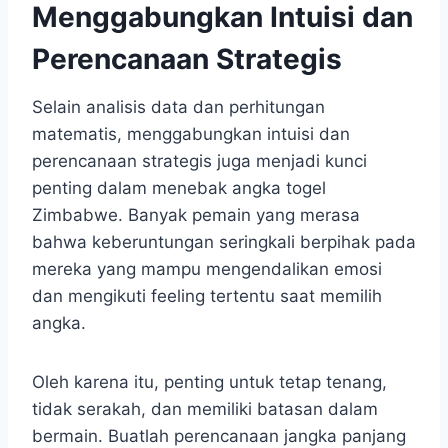
Menggabungkan Intuisi dan
Perencanaan Strategis
Selain analisis data dan perhitungan
matematis, menggabungkan intuisi dan
perencanaan strategis juga menjadi kunci
penting dalam menebak angka togel
Zimbabwe. Banyak pemain yang merasa
bahwa keberuntungan seringkali berpihak pada
mereka yang mampu mengendalikan emosi
dan mengikuti feeling tertentu saat memilih
angka.
Oleh karena itu, penting untuk tetap tenang,
tidak serakah, dan memiliki batasan dalam
bermain. Buatlah perencanaan jangka panjang