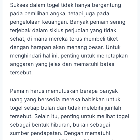
Sukses dalam togel tidak hanya bergantung
pada pemilihan angka, tetapi juga pada
pengelolaan keuangan. Banyak pemain sering
terjebak dalam siklus perjudian yang tidak
sehat, di mana mereka terus membeli tiket
dengan harapan akan menang besar. Untuk
menghindari hal ini, penting untuk menetapkan
anggaran yang jelas dan mematuhi batas
tersebut.
Pemain harus memutuskan berapa banyak
uang yang bersedia mereka habiskan untuk
togel setiap bulan dan tidak melebihi jumlah
tersebut. Selain itu, penting untuk melihat togel
sebagai bentuk hiburan, bukan sebagai
sumber pendapatan. Dengan mematuhi