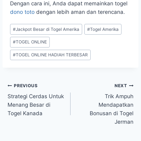
Dengan cara ini, Anda dapat memainkan togel
dono toto
dengan lebih aman dan terencana.
Post
#
Jackpot Besar di Togel Amerika
#
Togel Amerika
Tags:
#
TOGEL ONLINE
#
TOGEL ONLINE HADIAH TERBESAR
Post
PREVIOUS
NEXT
Strategi Cerdas Untuk
Trik Ampuh
navigation
Menang Besar di
Mendapatkan
Togel Kanada
Bonusan di Togel
Jerman