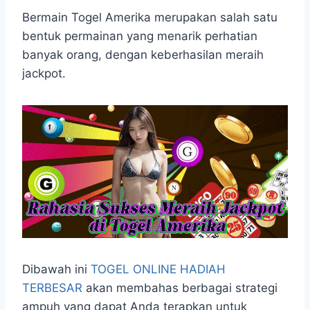
h
a
e
e
k
i
a
c
s
l
y
n
Bermain Togel Amerika merupakan salah satu
t
e
s
e
p
e
bentuk permainan yang menarik perhatian
s
b
e
g
e
banyak orang, dengan keberhasilan meraih
A
o
n
r
jackpot.
p
o
g
a
p
k
e
m
r
Dibawah ini
TOGEL ONLINE HADIAH
TERBESAR
akan membahas berbagai strategi
ampuh yang dapat Anda terapkan untuk