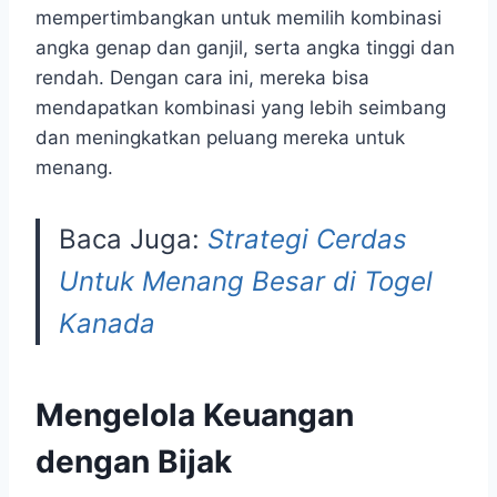
mempertimbangkan untuk memilih kombinasi
angka genap dan ganjil, serta angka tinggi dan
rendah. Dengan cara ini, mereka bisa
mendapatkan kombinasi yang lebih seimbang
dan meningkatkan peluang mereka untuk
menang.
Baca Juga:
Strategi Cerdas
Untuk Menang Besar di Togel
Kanada
Mengelola Keuangan
dengan Bijak