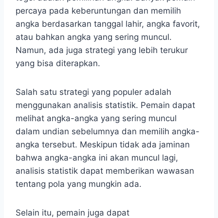
percaya pada keberuntungan dan memilih
angka berdasarkan tanggal lahir, angka favorit,
atau bahkan angka yang sering muncul.
Namun, ada juga strategi yang lebih terukur
yang bisa diterapkan.
Salah satu strategi yang populer adalah
menggunakan analisis statistik. Pemain dapat
melihat angka-angka yang sering muncul
dalam undian sebelumnya dan memilih angka-
angka tersebut. Meskipun tidak ada jaminan
bahwa angka-angka ini akan muncul lagi,
analisis statistik dapat memberikan wawasan
tentang pola yang mungkin ada.
Selain itu, pemain juga dapat