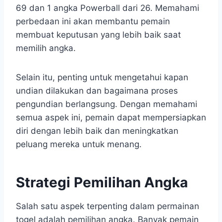
69 dan 1 angka Powerball dari 26. Memahami
perbedaan ini akan membantu pemain
membuat keputusan yang lebih baik saat
memilih angka.
Selain itu, penting untuk mengetahui kapan
undian dilakukan dan bagaimana proses
pengundian berlangsung. Dengan memahami
semua aspek ini, pemain dapat mempersiapkan
diri dengan lebih baik dan meningkatkan
peluang mereka untuk menang.
Strategi Pemilihan Angka
Salah satu aspek terpenting dalam permainan
togel adalah pemilihan angka. Banyak pemain