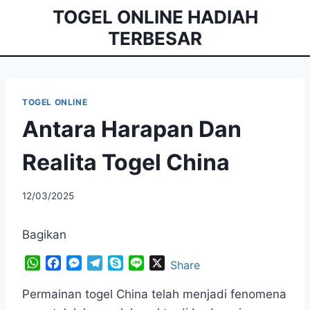
Skip
TOGEL ONLINE HADIAH
to
TERBESAR
content
TOGEL ONLINE
Antara Harapan Dan
Realita Togel China
By
12/03/2025
admintravela
Bagikan
W
F
M
T
S
L
X
Share
h
a
e
e
k
i
a
c
s
l
y
n
Permainan togel China telah menjadi fenomena
t
e
s
e
p
e