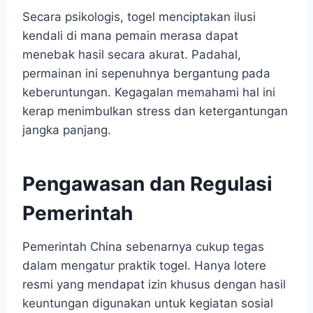
Secara psikologis, togel menciptakan ilusi
kendali di mana pemain merasa dapat
menebak hasil secara akurat. Padahal,
permainan ini sepenuhnya bergantung pada
keberuntungan. Kegagalan memahami hal ini
kerap menimbulkan stress dan ketergantungan
jangka panjang.
Pengawasan dan Regulasi
Pemerintah
Pemerintah China sebenarnya cukup tegas
dalam mengatur praktik togel. Hanya lotere
resmi yang mendapat izin khusus dengan hasil
keuntungan digunakan untuk kegiatan sosial