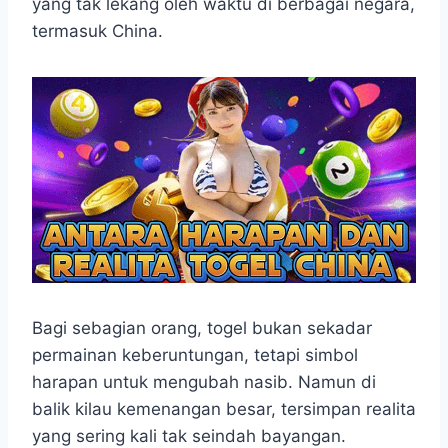
yang tak lekang oleh waktu di berbagai negara,
s
b
e
g
e
termasuk China.
A
o
n
r
p
o
g
a
p
k
e
m
r
Bagi sebagian orang, togel bukan sekadar
permainan keberuntungan, tetapi simbol
harapan untuk mengubah nasib. Namun di
balik kilau kemenangan besar, tersimpan realita
yang sering kali tak seindah bayangan.