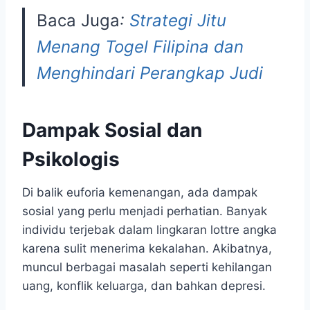
Baca Juga
:
Strategi Jitu
Menang Togel Filipina dan
Menghindari Perangkap Judi
Dampak Sosial dan
Psikologis
Di balik euforia kemenangan, ada dampak
sosial yang perlu menjadi perhatian. Banyak
individu terjebak dalam lingkaran lottre angka
karena sulit menerima kekalahan. Akibatnya,
muncul berbagai masalah seperti kehilangan
uang, konflik keluarga, dan bahkan depresi.