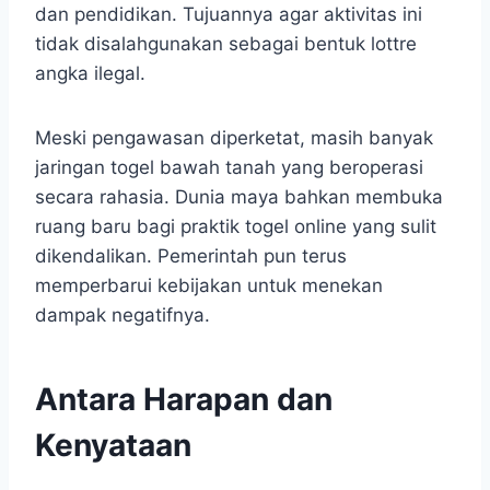
dan pendidikan. Tujuannya agar aktivitas ini
tidak disalahgunakan sebagai bentuk lottre
angka ilegal.
Meski pengawasan diperketat, masih banyak
jaringan togel bawah tanah yang beroperasi
secara rahasia. Dunia maya bahkan membuka
ruang baru bagi praktik togel online yang sulit
dikendalikan. Pemerintah pun terus
memperbarui kebijakan untuk menekan
dampak negatifnya.
Antara Harapan dan
Kenyataan