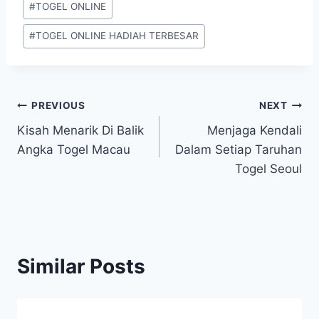
#
TOGEL ONLINE
#
TOGEL ONLINE HADIAH TERBESAR
Post
PREVIOUS
NEXT
Kisah Menarik Di Balik
Menjaga Kendali
navigation
Angka Togel Macau
Dalam Setiap Taruhan
Togel Seoul
Similar Posts