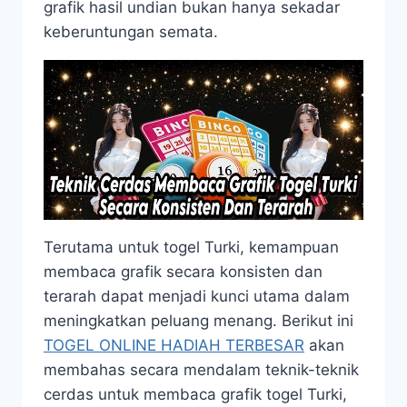
grafik hasil undian bukan hanya sekadar
keberuntungan semata.
Terutama untuk togel Turki, kemampuan
membaca grafik secara konsisten dan
terarah dapat menjadi kunci utama dalam
meningkatkan peluang menang. Berikut ini
TOGEL ONLINE HADIAH TERBESAR
akan
membahas secara mendalam teknik-teknik
cerdas untuk membaca grafik togel Turki,