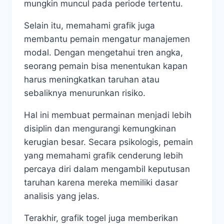
mungkin muncul pada periode tertentu.
Selain itu, memahami grafik juga
membantu pemain mengatur manajemen
modal. Dengan mengetahui tren angka,
seorang pemain bisa menentukan kapan
harus meningkatkan taruhan atau
sebaliknya menurunkan risiko.
Hal ini membuat permainan menjadi lebih
disiplin dan mengurangi kemungkinan
kerugian besar. Secara psikologis, pemain
yang memahami grafik cenderung lebih
percaya diri dalam mengambil keputusan
taruhan karena mereka memiliki dasar
analisis yang jelas.
Terakhir, grafik togel juga memberikan