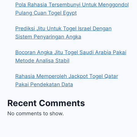
Pola Rahasia Tersembunyi Untuk Menggondol
Pulang Cuan Togel Egypt
Prediksi Jitu Untuk Togel Israel Dengan
Sistem Penyaringan Angka
Bocoran Angka Jitu Togel Saudi Arabia Pakai
Metode Analisa Stabil
Rahasia Memperoleh Jackpot Togel Qatar
Pakai Pendekatan Data
Recent Comments
No comments to show.