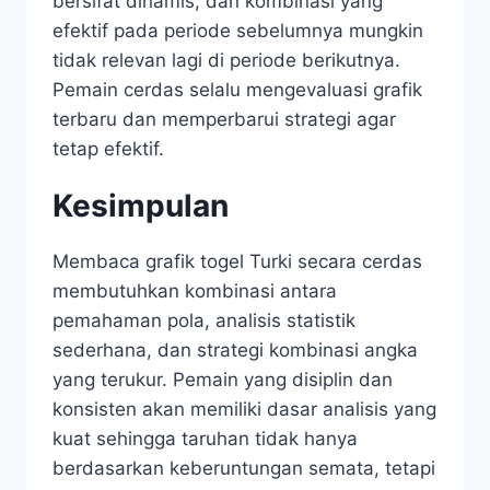
bersifat dinamis, dan kombinasi yang
efektif pada periode sebelumnya mungkin
tidak relevan lagi di periode berikutnya.
Pemain cerdas selalu mengevaluasi grafik
terbaru dan memperbarui strategi agar
tetap efektif.
Kesimpulan
Membaca grafik togel Turki secara cerdas
membutuhkan kombinasi antara
pemahaman pola, analisis statistik
sederhana, dan strategi kombinasi angka
yang terukur. Pemain yang disiplin dan
konsisten akan memiliki dasar analisis yang
kuat sehingga taruhan tidak hanya
berdasarkan keberuntungan semata, tetapi