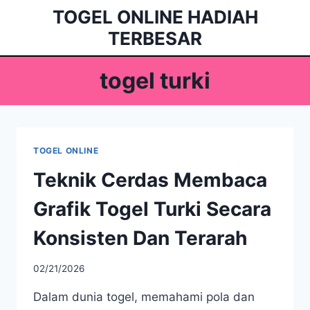
Skip
TOGEL ONLINE HADIAH
to
TERBESAR
content
togel turki
TOGEL ONLINE
Teknik Cerdas Membaca
Grafik Togel Turki Secara
Konsisten Dan Terarah
02/21/2026
Dalam dunia togel, memahami pola dan