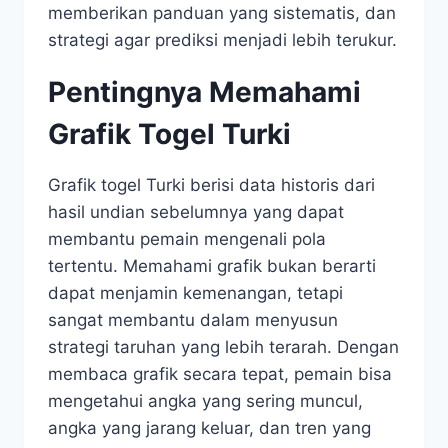
memberikan panduan yang sistematis, dan
strategi agar prediksi menjadi lebih terukur.
Pentingnya Memahami
Grafik Togel Turki
Grafik togel Turki berisi data historis dari
hasil undian sebelumnya yang dapat
membantu pemain mengenali pola
tertentu. Memahami grafik bukan berarti
dapat menjamin kemenangan, tetapi
sangat membantu dalam menyusun
strategi taruhan yang lebih terarah. Dengan
membaca grafik secara tepat, pemain bisa
mengetahui angka yang sering muncul,
angka yang jarang keluar, dan tren yang