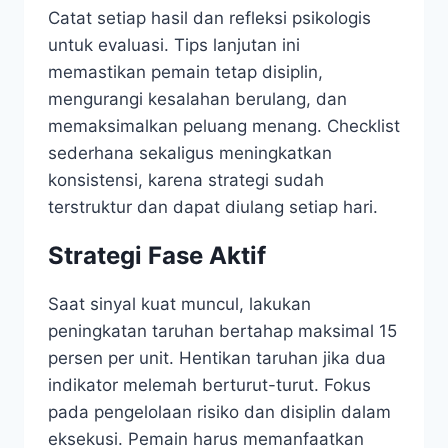
Catat setiap hasil dan refleksi psikologis
untuk evaluasi. Tips lanjutan ini
memastikan pemain tetap disiplin,
mengurangi kesalahan berulang, dan
memaksimalkan peluang menang. Checklist
sederhana sekaligus meningkatkan
konsistensi, karena strategi sudah
terstruktur dan dapat diulang setiap hari.
Strategi Fase Aktif
Saat sinyal kuat muncul, lakukan
peningkatan taruhan bertahap maksimal 15
persen per unit. Hentikan taruhan jika dua
indikator melemah berturut-turut. Fokus
pada pengelolaan risiko dan disiplin dalam
eksekusi. Pemain harus memanfaatkan