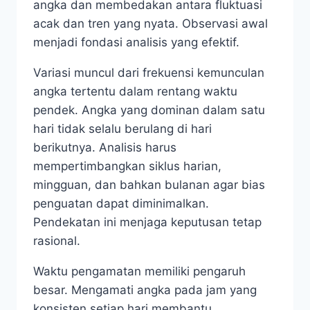
angka dan membedakan antara fluktuasi
acak dan tren yang nyata. Observasi awal
menjadi fondasi analisis yang efektif.
Variasi muncul dari frekuensi kemunculan
angka tertentu dalam rentang waktu
pendek. Angka yang dominan dalam satu
hari tidak selalu berulang di hari
berikutnya. Analisis harus
mempertimbangkan siklus harian,
mingguan, dan bahkan bulanan agar bias
penguatan dapat diminimalkan.
Pendekatan ini menjaga keputusan tetap
rasional.
Waktu pengamatan memiliki pengaruh
besar. Mengamati angka pada jam yang
konsisten setiap hari membantu