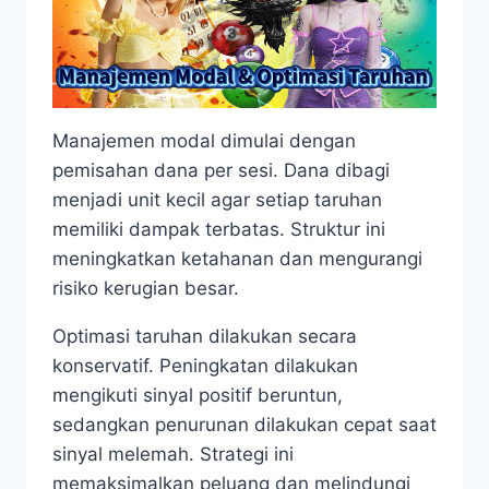
Manajemen modal dimulai dengan
pemisahan dana per sesi. Dana dibagi
menjadi unit kecil agar setiap taruhan
memiliki dampak terbatas. Struktur ini
meningkatkan ketahanan dan mengurangi
risiko kerugian besar.
Optimasi taruhan dilakukan secara
konservatif. Peningkatan dilakukan
mengikuti sinyal positif beruntun,
sedangkan penurunan dilakukan cepat saat
sinyal melemah. Strategi ini
memaksimalkan peluang dan melindungi