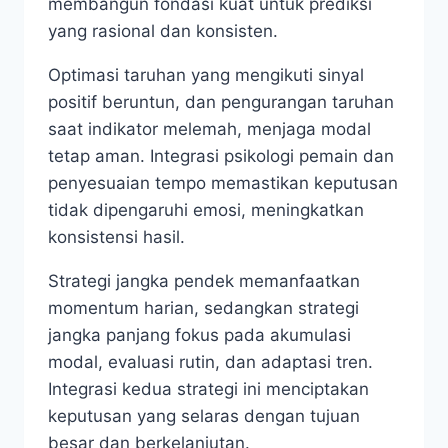
membangun fondasi kuat untuk prediksi
yang rasional dan konsisten.
Optimasi taruhan yang mengikuti sinyal
positif beruntun, dan pengurangan taruhan
saat indikator melemah, menjaga modal
tetap aman. Integrasi psikologi pemain dan
penyesuaian tempo memastikan keputusan
tidak dipengaruhi emosi, meningkatkan
konsistensi hasil.
Strategi jangka pendek memanfaatkan
momentum harian, sedangkan strategi
jangka panjang fokus pada akumulasi
modal, evaluasi rutin, dan adaptasi tren.
Integrasi kedua strategi ini menciptakan
keputusan yang selaras dengan tujuan
besar dan berkelanjutan.