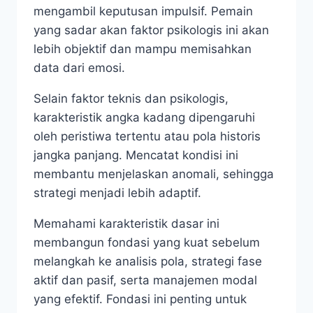
mengambil keputusan impulsif. Pemain
yang sadar akan faktor psikologis ini akan
lebih objektif dan mampu memisahkan
data dari emosi.
Selain faktor teknis dan psikologis,
karakteristik angka kadang dipengaruhi
oleh peristiwa tertentu atau pola historis
jangka panjang. Mencatat kondisi ini
membantu menjelaskan anomali, sehingga
strategi menjadi lebih adaptif.
Memahami karakteristik dasar ini
membangun fondasi yang kuat sebelum
melangkah ke analisis pola, strategi fase
aktif dan pasif, serta manajemen modal
yang efektif. Fondasi ini penting untuk