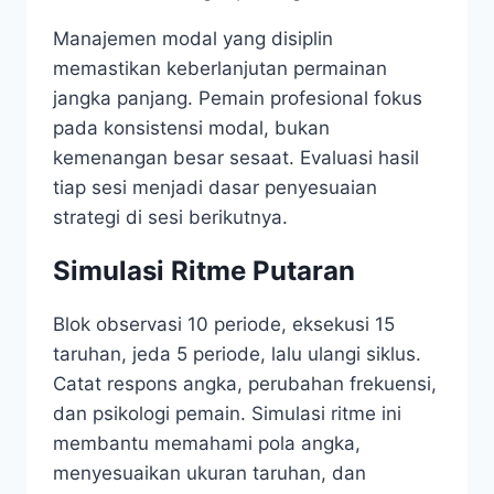
Manajemen modal yang disiplin
memastikan keberlanjutan permainan
jangka panjang. Pemain profesional fokus
pada konsistensi modal, bukan
kemenangan besar sesaat. Evaluasi hasil
tiap sesi menjadi dasar penyesuaian
strategi di sesi berikutnya.
Simulasi Ritme Putaran
Blok observasi 10 periode, eksekusi 15
taruhan, jeda 5 periode, lalu ulangi siklus.
Catat respons angka, perubahan frekuensi,
dan psikologi pemain. Simulasi ritme ini
membantu memahami pola angka,
menyesuaikan ukuran taruhan, dan