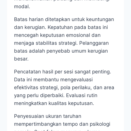
modal.
Batas harian ditetapkan untuk keuntungan
dan kerugian. Kepatuhan pada batas ini
mencegah keputusan emosional dan
menjaga stabilitas strategi. Pelanggaran
batas adalah penyebab umum kerugian
besar.
Pencatatan hasil per sesi sangat penting.
Data ini membantu mengevaluasi
efektivitas strategi, pola perilaku, dan area
yang perlu diperbaiki. Evaluasi rutin
meningkatkan kualitas keputusan.
Penyesuaian ukuran taruhan
mempertimbangkan tempo dan psikologi