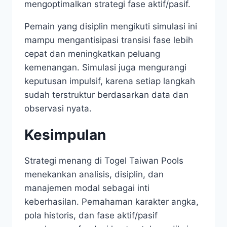
mengoptimalkan strategi fase aktif/pasif.
Pemain yang disiplin mengikuti simulasi ini
mampu mengantisipasi transisi fase lebih
cepat dan meningkatkan peluang
kemenangan. Simulasi juga mengurangi
keputusan impulsif, karena setiap langkah
sudah terstruktur berdasarkan data dan
observasi nyata.
Kesimpulan
Strategi menang di Togel Taiwan Pools
menekankan analisis, disiplin, dan
manajemen modal sebagai inti
keberhasilan. Pemahaman karakter angka,
pola historis, dan fase aktif/pasif