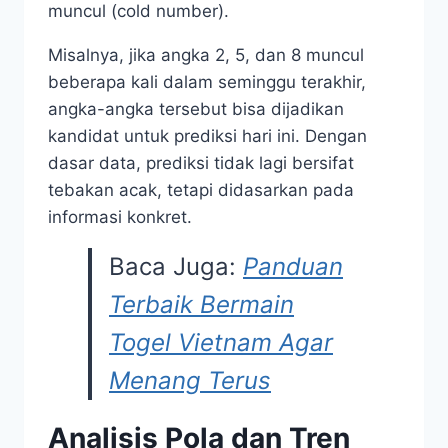
muncul (cold number).
Misalnya, jika angka 2, 5, dan 8 muncul
beberapa kali dalam seminggu terakhir,
angka-angka tersebut bisa dijadikan
kandidat untuk prediksi hari ini. Dengan
dasar data, prediksi tidak lagi bersifat
tebakan acak, tetapi didasarkan pada
informasi konkret.
Baca Juga:
Panduan
Terbaik Bermain
Togel Vietnam Agar
Menang Terus
Analisis Pola dan Tren