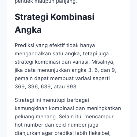
pendek maupun panjang.
Strategi Kombinasi
Angka
Prediksi yang efektif tidak hanya
mengandalkan satu angka, tetapi juga
strategi kombinasi dan variasi. Misalnya,
jika data menunjukkan angka 3, 6, dan 9,
pemain dapat membuat variasi seperti
369, 396, 639, atau 693.
Strategi ini menutupi berbagai
kemungkinan kombinasi dan meningkatkan
peluang menang. Selain itu, mencampur
hot number dan cold number juga
dianjurkan agar prediksi lebih fleksibel,