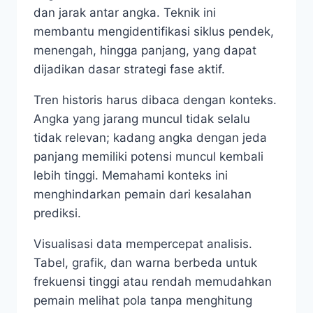
dan jarak antar angka. Teknik ini
membantu mengidentifikasi siklus pendek,
menengah, hingga panjang, yang dapat
dijadikan dasar strategi fase aktif.
Tren historis harus dibaca dengan konteks.
Angka yang jarang muncul tidak selalu
tidak relevan; kadang angka dengan jeda
panjang memiliki potensi muncul kembali
lebih tinggi. Memahami konteks ini
menghindarkan pemain dari kesalahan
prediksi.
Visualisasi data mempercepat analisis.
Tabel, grafik, dan warna berbeda untuk
frekuensi tinggi atau rendah memudahkan
pemain melihat pola tanpa menghitung