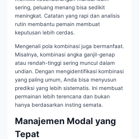
sering, peluang menang bisa sedikit
meningkat. Catatan yang rapi dan analisis
rutin membantu pemain membuat
keputusan lebih cerdas.
Mengenali pola kombinasi juga bermanfaat.
Misalnya, kombinasi angka ganjil-genap
atau rendah-tinggi sering muncul dalam
undian. Dengan mengidentifikasi kombinasi
yang paling umum, Anda bisa menyusun
prediksi yang lebih sistematis. Ini membuat
permainan lebih terencana dan bukan
hanya berdasarkan insting semata.
Manajemen Modal yang
Tepat