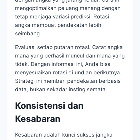
mengoptimalkan peluang menang dengan
tetap menjaga variasi prediksi. Rotasi
angka membuat pendekatan lebih
seimbang.
Evaluasi setiap putaran rotasi. Catat angka
mana yang berhasil muncul dan mana yang
tidak. Dengan informasi ini, Anda bisa
menyesuaikan rotasi di undian berikutnya.
Strategi ini memberi pendekatan berbasis
data, bukan sekadar insting semata.
Konsistensi dan
Kesabaran
Kesabaran adalah kunci sukses jangka