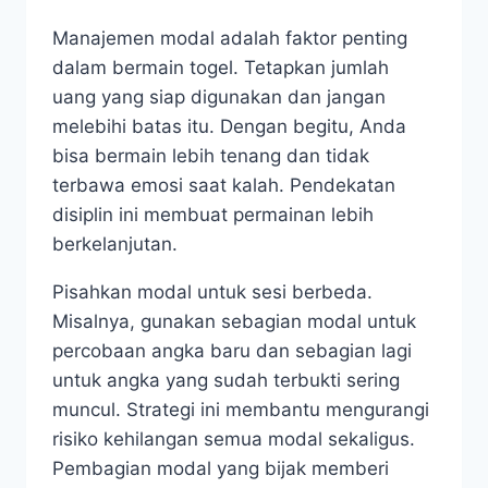
Manajemen modal adalah faktor penting
dalam bermain togel. Tetapkan jumlah
uang yang siap digunakan dan jangan
melebihi batas itu. Dengan begitu, Anda
bisa bermain lebih tenang dan tidak
terbawa emosi saat kalah. Pendekatan
disiplin ini membuat permainan lebih
berkelanjutan.
Pisahkan modal untuk sesi berbeda.
Misalnya, gunakan sebagian modal untuk
percobaan angka baru dan sebagian lagi
untuk angka yang sudah terbukti sering
muncul. Strategi ini membantu mengurangi
risiko kehilangan semua modal sekaligus.
Pembagian modal yang bijak memberi