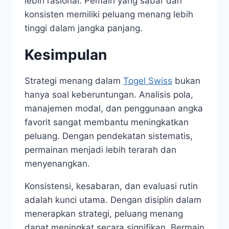
lebih rasional. Pemain yang sabar dan
konsisten memiliki peluang menang lebih
tinggi dalam jangka panjang.
Kesimpulan
Strategi menang dalam
Togel Swiss
bukan
hanya soal keberuntungan. Analisis pola,
manajemen modal, dan penggunaan angka
favorit sangat membantu meningkatkan
peluang. Dengan pendekatan sistematis,
permainan menjadi lebih terarah dan
menyenangkan.
Konsistensi, kesabaran, dan evaluasi rutin
adalah kunci utama. Dengan disiplin dalam
menerapkan strategi, peluang menang
dapat meningkat secara signifikan. Bermain