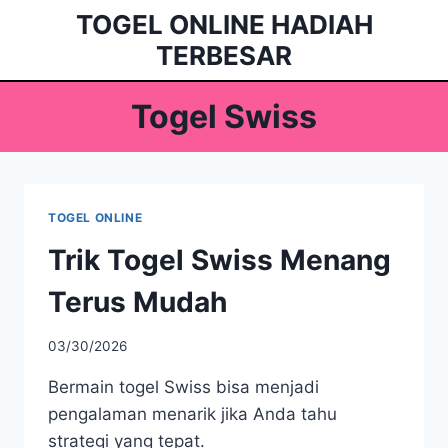
Skip
TOGEL ONLINE HADIAH
to
TERBESAR
content
Togel Swiss
TOGEL ONLINE
Trik Togel Swiss Menang
Terus Mudah
03/30/2026
Bermain togel Swiss bisa menjadi
pengalaman menarik jika Anda tahu
strategi yang tepat.