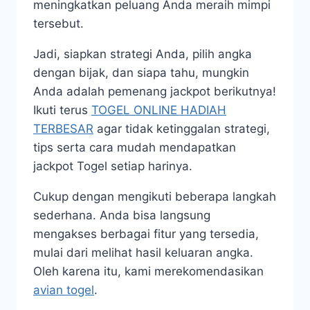
meningkatkan peluang Anda meraih mimpi
tersebut.
Jadi, siapkan strategi Anda, pilih angka
dengan bijak, dan siapa tahu, mungkin
Anda adalah pemenang jackpot berikutnya!
Ikuti terus
TOGEL ONLINE HADIAH
TERBESAR
agar tidak ketinggalan strategi,
tips serta cara mudah mendapatkan
jackpot Togel setiap harinya.
Cukup dengan mengikuti beberapa langkah
sederhana. Anda bisa langsung
mengakses berbagai fitur yang tersedia,
mulai dari melihat hasil keluaran angka.
Oleh karena itu, kami merekomendasikan
avian togel
.