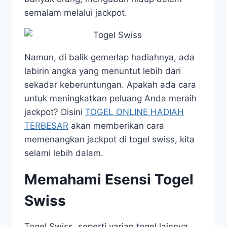
semalam melalui jackpot.
Namun, di balik gemerlap hadiahnya, ada
labirin angka yang menuntut lebih dari
sekadar keberuntungan. Apakah ada cara
untuk meningkatkan peluang Anda meraih
jackpot? Disini
TOGEL ONLINE HADIAH
TERBESAR
akan memberikan cara
memenangkan jackpot di togel swiss, kita
selami lebih dalam.
Memahami Esensi Togel
Swiss
Togel Swiss, seperti varian togel lainnya,