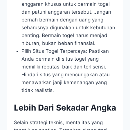
anggaran khusus untuk bermain togel
dan patuhi anggaran tersebut. Jangan
pernah bermain dengan uang yang
seharusnya digunakan untuk kebutuhan
penting. Bermain togel harus menjadi
hiburan, bukan beban finansial.
Pilih Situs Togel Terpercaya: Pastikan
Anda bermain di situs togel yang
memiliki reputasi baik dan terlisensi.
Hindari situs yang mencurigakan atau
menawarkan janji kemenangan yang
tidak realistis.
Lebih Dari Sekadar Angka
Selain strategi teknis, mentalitas yang