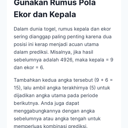
Gunakan Rumus Pola
Ekor dan Kepala
Dalam dunia togel, rumus kepala dan ekor
sering dianggap paling penting karena dua
posisi ini kerap menjadi acuan utama
dalam prediksi. Misalnya, jika hasil
sebelumnya adalah 4926, maka kepala = 9
dan ekor = 6.
Tambahkan kedua angka tersebut (9 + 6 =
15), lalu ambil angka terakhirnya (5) untuk
dijadikan angka utama pada periode
berikutnya. Anda juga dapat
menggabungkannya dengan angka
sebelumnya atau angka tengah untuk
memperluas kombinasi prediksi.