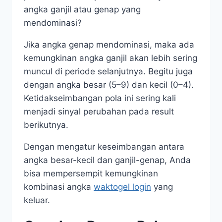
angka ganjil atau genap yang
mendominasi?
Jika angka genap mendominasi, maka ada
kemungkinan angka ganjil akan lebih sering
muncul di periode selanjutnya. Begitu juga
dengan angka besar (5–9) dan kecil (0–4).
Ketidakseimbangan pola ini sering kali
menjadi sinyal perubahan pada result
berikutnya.
Dengan mengatur keseimbangan antara
angka besar-kecil dan ganjil-genap, Anda
bisa mempersempit kemungkinan
kombinasi angka
waktogel login
yang
keluar.