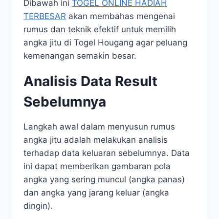
Dibawah ini
TOGEL ONLINE HADIAH
TERBESAR
akan membahas mengenai
rumus dan teknik efektif untuk memilih
angka jitu di Togel Hougang agar peluang
kemenangan semakin besar.
Analisis Data Result
Sebelumnya
Langkah awal dalam menyusun rumus
angka jitu adalah melakukan analisis
terhadap data keluaran sebelumnya. Data
ini dapat memberikan gambaran pola
angka yang sering muncul (angka panas)
dan angka yang jarang keluar (angka
dingin).