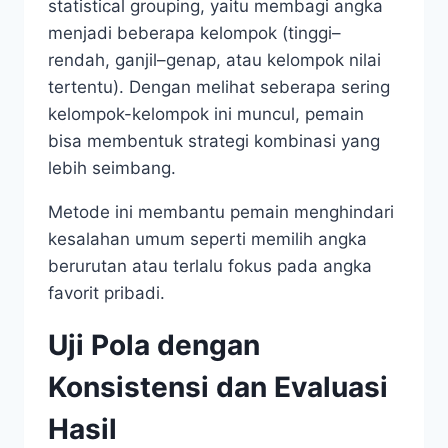
statistical grouping, yaitu membagi angka
menjadi beberapa kelompok (tinggi–
rendah, ganjil–genap, atau kelompok nilai
tertentu). Dengan melihat seberapa sering
kelompok-kelompok ini muncul, pemain
bisa membentuk strategi kombinasi yang
lebih seimbang.
Metode ini membantu pemain menghindari
kesalahan umum seperti memilih angka
berurutan atau terlalu fokus pada angka
favorit pribadi.
Uji Pola dengan
Konsistensi dan Evaluasi
Hasil