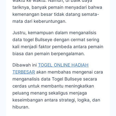
waktu ke waktu. Namun, di balik daya
tariknya, banyak pemain menyadari bahwa
kemenangan besar tidak datang semata-
mata dari keberuntungan.
Justru, kemampuan dalam menganalisis
data togel Bullseye dengan cermat sering
kali menjadi faktor pembeda antara pemain
biasa dan pemain berpengalaman.
Dibawah ini
TOGEL ONLINE HADIAH
TERBESAR
akan membahas mengenai cara
menganalisis data Togel Bullseye secara
cerdas untuk membantu meningkatkan
peluang menang sekaligus menjaga
keseimbangan antara strategi, logika, dan
hiburan.