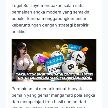
Togel Bullseye merupakan salah satu
permainan angka modern yang semakin
populer karena menggabungkan unsur
keberuntungan dengan strategi berpikir
analitis.
Permainan ini menarik minat banyak
pemain yang gemar mengamati pola angka
dan mempelajari tren hasil undian dari