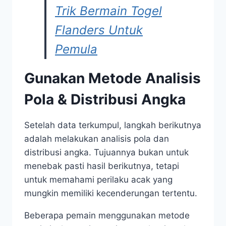
Trik Bermain Togel
Flanders Untuk
Pemula
Gunakan Metode Analisis
Pola & Distribusi Angka
Setelah data terkumpul, langkah berikutnya
adalah melakukan analisis pola dan
distribusi angka. Tujuannya bukan untuk
menebak pasti hasil berikutnya, tetapi
untuk memahami perilaku acak yang
mungkin memiliki kecenderungan tertentu.
Beberapa pemain menggunakan metode