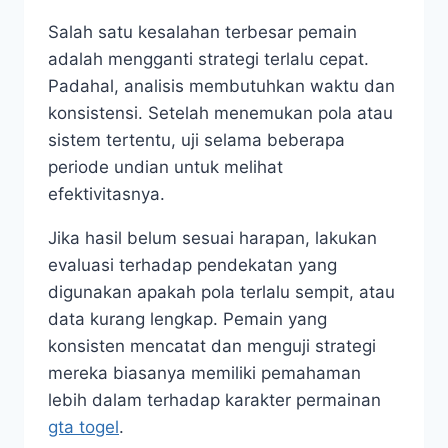
Salah satu kesalahan terbesar pemain
adalah mengganti strategi terlalu cepat.
Padahal, analisis membutuhkan waktu dan
konsistensi. Setelah menemukan pola atau
sistem tertentu, uji selama beberapa
periode undian untuk melihat
efektivitasnya.
Jika hasil belum sesuai harapan, lakukan
evaluasi terhadap pendekatan yang
digunakan apakah pola terlalu sempit, atau
data kurang lengkap. Pemain yang
konsisten mencatat dan menguji strategi
mereka biasanya memiliki pemahaman
lebih dalam terhadap karakter permainan
gta togel
.