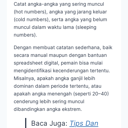
Catat angka-angka yang sering muncul
(hot numbers), angka yang jarang keluar
(cold numbers), serta angka yang belum
muncul dalam waktu lama (sleeping
numbers).
Dengan membuat catatan sederhana, baik
secara manual maupun dengan bantuan
spreadsheet digital, pemain bisa mulai
mengidentifikasi kecenderungan tertentu.
Misalnya, apakah angka ganjil lebih
dominan dalam periode tertentu, atau
apakah angka menengah (seperti 20–40)
cenderung lebih sering muncul
dibandingkan angka ekstrem.
Baca Juga:
Tips Dan