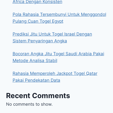
Africa Dengan Konsisten
Pola Rahasia Tersembunyi Untuk Menggondol
Pulang Cuan Togel Egypt
Prediksi Jitu Untuk Togel Israel Dengan
Sistem Penyaringan Angka
Bocoran Angka Jitu Togel Saudi Arabia Pakai
Metode Analisa Stabil
Rahasia Memperoleh Jackpot Togel Qatar
Pakai Pendekatan Data
Recent Comments
No comments to show.