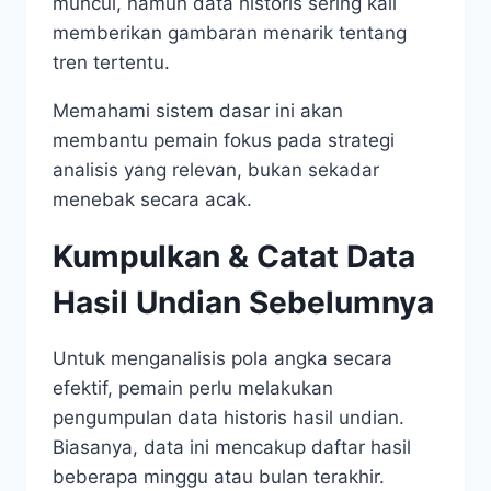
muncul, namun data historis sering kali
memberikan gambaran menarik tentang
tren tertentu.
Memahami sistem dasar ini akan
membantu pemain fokus pada strategi
analisis yang relevan, bukan sekadar
menebak secara acak.
Kumpulkan & Catat Data
Hasil Undian Sebelumnya
Untuk menganalisis pola angka secara
efektif, pemain perlu melakukan
pengumpulan data historis hasil undian.
Biasanya, data ini mencakup daftar hasil
beberapa minggu atau bulan terakhir.