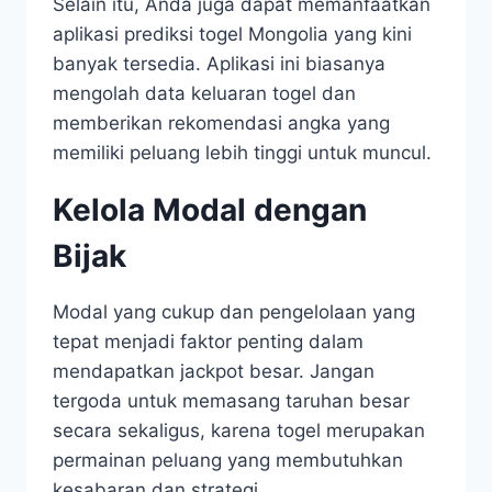
Selain itu, Anda juga dapat memanfaatkan
aplikasi prediksi togel Mongolia yang kini
banyak tersedia. Aplikasi ini biasanya
mengolah data keluaran togel dan
memberikan rekomendasi angka yang
memiliki peluang lebih tinggi untuk muncul.
Kelola Modal dengan
Bijak
Modal yang cukup dan pengelolaan yang
tepat menjadi faktor penting dalam
mendapatkan jackpot besar. Jangan
tergoda untuk memasang taruhan besar
secara sekaligus, karena togel merupakan
permainan peluang yang membutuhkan
kesabaran dan strategi.