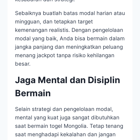
Sebaiknya buatlah batas modal harian atau
mingguan, dan tetapkan target
kemenangan realistis. Dengan pengelolaan
modal yang baik, Anda bisa bermain dalam
jangka panjang dan meningkatkan peluang
menang jackpot tanpa risiko kehilangan
besar.
Jaga Mental dan Disiplin
Bermain
Selain strategi dan pengelolaan modal,
mental yang kuat juga sangat dibutuhkan
saat bermain togel Mongolia. Tetap tenang
saat menghadapi kekalahan dan jangan