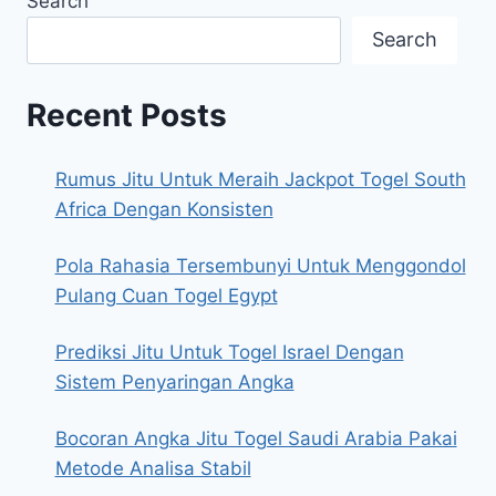
Search
Search
Recent Posts
Rumus Jitu Untuk Meraih Jackpot Togel South
Africa Dengan Konsisten
Pola Rahasia Tersembunyi Untuk Menggondol
Pulang Cuan Togel Egypt
Prediksi Jitu Untuk Togel Israel Dengan
Sistem Penyaringan Angka
Bocoran Angka Jitu Togel Saudi Arabia Pakai
Metode Analisa Stabil