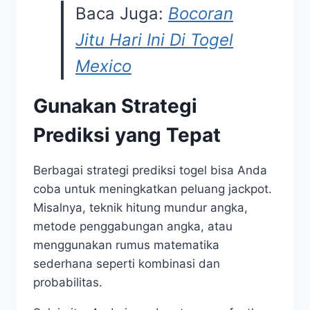
Baca Juga:
Bocoran
Jitu Hari Ini Di Togel
Mexico
Gunakan Strategi
Prediksi yang Tepat
Berbagai strategi prediksi togel bisa Anda
coba untuk meningkatkan peluang jackpot.
Misalnya, teknik hitung mundur angka,
metode penggabungan angka, atau
menggunakan rumus matematika
sederhana seperti kombinasi dan
probabilitas.