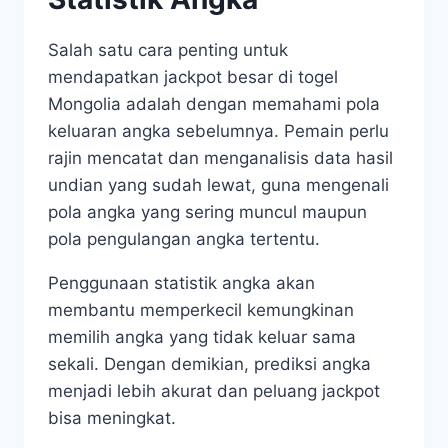
Salah satu cara penting untuk
mendapatkan jackpot besar di togel
Mongolia adalah dengan memahami pola
keluaran angka sebelumnya. Pemain perlu
rajin mencatat dan menganalisis data hasil
undian yang sudah lewat, guna mengenali
pola angka yang sering muncul maupun
pola pengulangan angka tertentu.
Penggunaan statistik angka akan
membantu memperkecil kemungkinan
memilih angka yang tidak keluar sama
sekali. Dengan demikian, prediksi angka
menjadi lebih akurat dan peluang jackpot
bisa meningkat.