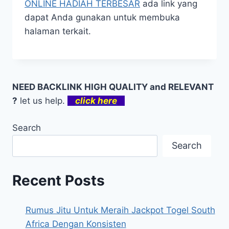
ONLINE HADIAH TERBESAR
ada link yang
dapat Anda gunakan untuk membuka
halaman terkait.
NEED BACKLINK HIGH QUALITY and RELEVANT
?
let us help.
click here
Search
Search
Recent Posts
Rumus Jitu Untuk Meraih Jackpot Togel South
Africa Dengan Konsisten