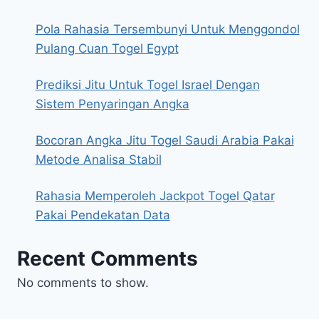
Pola Rahasia Tersembunyi Untuk Menggondol
Pulang Cuan Togel Egypt
Prediksi Jitu Untuk Togel Israel Dengan
Sistem Penyaringan Angka
Bocoran Angka Jitu Togel Saudi Arabia Pakai
Metode Analisa Stabil
Rahasia Memperoleh Jackpot Togel Qatar
Pakai Pendekatan Data
Recent Comments
No comments to show.