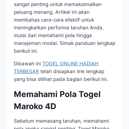
sangat penting untuk memaksimalkan
peluang menang. Artikel ini akan
membahas cara-cara efektif untuk
meningkatkan performa taruhan Anda,
mulai dari memahami pola hingga
manajemen modal. Simak panduan lengkap
berikut ini.
Dibawah ini
TOGEL ONLINE HADIAH
TERBESAR
telah disiapkan link lengkap
yang bisa dilihat pada bagian berikut ini.
Memahami Pola Togel
Maroko 4D
Sebelum memasang taruhan, memahami
pola angka sangat penting. Togel Maroko