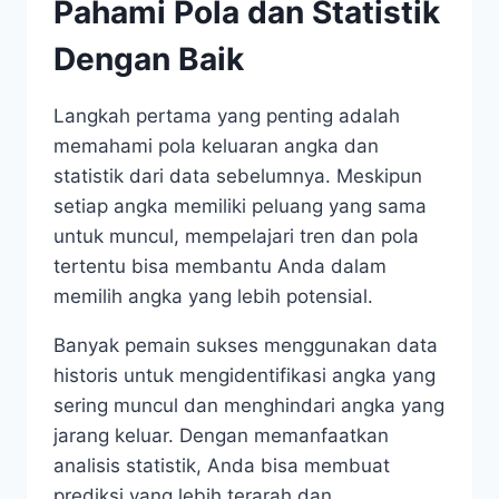
Pahami Pola dan Statistik
Dengan Baik
Langkah pertama yang penting adalah
memahami pola keluaran angka dan
statistik dari data sebelumnya. Meskipun
setiap angka memiliki peluang yang sama
untuk muncul, mempelajari tren dan pola
tertentu bisa membantu Anda dalam
memilih angka yang lebih potensial.
Banyak pemain sukses menggunakan data
historis untuk mengidentifikasi angka yang
sering muncul dan menghindari angka yang
jarang keluar. Dengan memanfaatkan
analisis statistik, Anda bisa membuat
prediksi yang lebih terarah dan