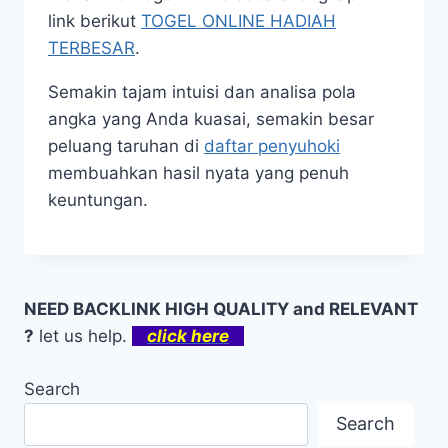
link berikut
TOGEL ONLINE HADIAH
TERBESAR
.
Semakin tajam intuisi dan analisa pola
angka yang Anda kuasai, semakin besar
peluang taruhan di
daftar penyuhoki
membuahkan hasil nyata yang penuh
keuntungan.
NEED BACKLINK HIGH QUALITY and RELEVANT
?
let us help.
click here
Search
Search