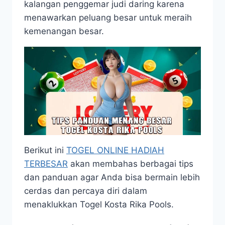
kalangan penggemar judi daring karena
menawarkan peluang besar untuk meraih
kemenangan besar.
Berikut ini
TOGEL ONLINE HADIAH
TERBESAR
akan membahas berbagai tips
dan panduan agar Anda bisa bermain lebih
cerdas dan percaya diri dalam
menaklukkan Togel Kosta Rika Pools.