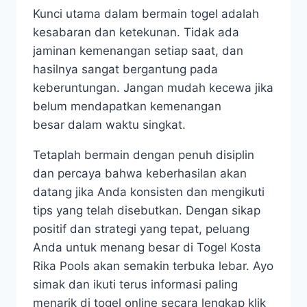
Kunci utama dalam bermain togel adalah
kesabaran dan ketekunan. Tidak ada
jaminan kemenangan setiap saat, dan
hasilnya sangat bergantung pada
keberuntungan. Jangan mudah kecewa jika
belum mendapatkan kemenangan
besar dalam waktu singkat.
Tetaplah bermain dengan penuh disiplin
dan percaya bahwa keberhasilan akan
datang jika Anda konsisten dan mengikuti
tips yang telah disebutkan. Dengan sikap
positif dan strategi yang tepat, peluang
Anda untuk menang besar di Togel Kosta
Rika Pools akan semakin terbuka lebar. Ayo
simak dan ikuti terus informasi paling
menarik di togel online secara lengkap klik