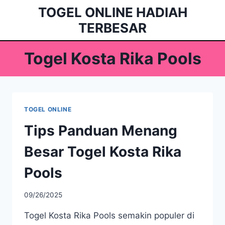
Skip
TOGEL ONLINE HADIAH
to
TERBESAR
content
Togel Kosta Rika Pools
TOGEL ONLINE
Tips Panduan Menang
Besar Togel Kosta Rika
Pools
09/26/2025
Togel Kosta Rika Pools semakin populer di