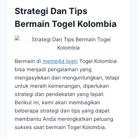
Strategi Dan Tips
Bermain Togel Kolombia
Bermain di
meme4d login
Togel Kolombia
bisa menjadi pengalaman yang
mengasyikkan dan menguntungkan, tetapi
untuk meraih kemenangan, diperlukan
strategi dan pendekatan yang tepat.
Berikut ini, kami akan membagikan
beberapa strategi dan tips yang dapat
membantu Anda meningkatkan peluang
sukses saat bermain Togel Kolombia.