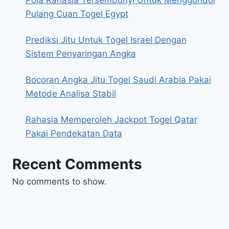
Pulang Cuan Togel Egypt
Prediksi Jitu Untuk Togel Israel Dengan
Sistem Penyaringan Angka
Bocoran Angka Jitu Togel Saudi Arabia Pakai
Metode Analisa Stabil
Rahasia Memperoleh Jackpot Togel Qatar
Pakai Pendekatan Data
Recent Comments
No comments to show.