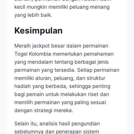
kecil mungkin memiliki peluang menang
yang lebih baik.
Kesimpulan
Meraih jackpot besar dalam permainan
Togel Kolombia memerlukan pemahaman
yang mendalam tentang berbagai jenis
permainan yang tersedia. Setiap permainan
memiliki aturan, peluang, dan struktur
hadiah yang berbeda, sehingga penting
bagi pemain untuk melakukan riset dan
memilih permainan yang paling sesuai
dengan strategi mereka.
Selain itu, analisis hasil pengundian
sebelumnya dan penerapan sistem