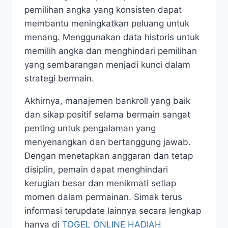
pemilihan angka yang konsisten dapat
membantu meningkatkan peluang untuk
menang. Menggunakan data historis untuk
memilih angka dan menghindari pemilihan
yang sembarangan menjadi kunci dalam
strategi bermain.
Akhirnya, manajemen bankroll yang baik
dan sikap positif selama bermain sangat
penting untuk pengalaman yang
menyenangkan dan bertanggung jawab.
Dengan menetapkan anggaran dan tetap
disiplin, pemain dapat menghindari
kerugian besar dan menikmati setiap
momen dalam permainan. Simak terus
informasi terupdate lainnya secara lengkap
hanya di
TOGEL ONLINE HADIAH