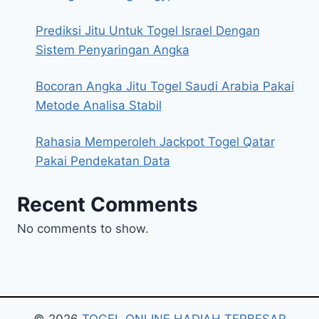
Prediksi Jitu Untuk Togel Israel Dengan
Sistem Penyaringan Angka
Bocoran Angka Jitu Togel Saudi Arabia Pakai
Metode Analisa Stabil
Rahasia Memperoleh Jackpot Togel Qatar
Pakai Pendekatan Data
Recent Comments
No comments to show.