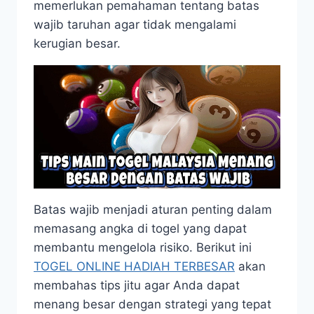
memerlukan pemahaman tentang batas
wajib taruhan agar tidak mengalami
kerugian besar.
Batas wajib menjadi aturan penting dalam
memasang angka di togel yang dapat
membantu mengelola risiko. Berikut ini
TOGEL ONLINE HADIAH TERBESAR
akan
membahas tips jitu agar Anda dapat
menang besar dengan strategi yang tepat