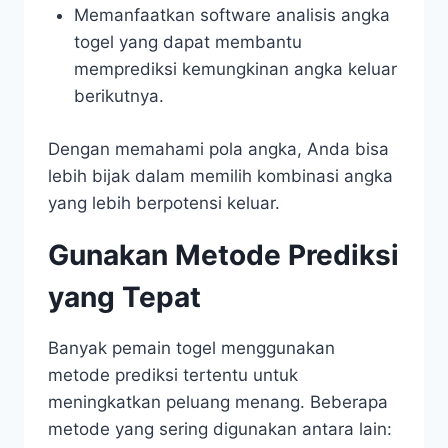
Memanfaatkan software analisis angka
togel yang dapat membantu
memprediksi kemungkinan angka keluar
berikutnya.
Dengan memahami pola angka, Anda bisa
lebih bijak dalam memilih kombinasi angka
yang lebih berpotensi keluar.
Gunakan Metode Prediksi
yang Tepat
Banyak pemain togel menggunakan
metode prediksi tertentu untuk
meningkatkan peluang menang. Beberapa
metode yang sering digunakan antara lain: