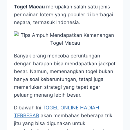
Togel Macau
merupakan salah satu jenis
permainan lotere yang populer di berbagai
negara, termasuk Indonesia.
Banyak orang mencoba peruntungan
dengan harapan bisa mendapatkan jackpot
besar. Namun, memenangkan togel bukan
hanya soal keberuntungan, tetapi juga
memerlukan strategi yang tepat agar
peluang menang lebih besar.
Dibawah Ini
TOGEL ONLINE HADIAH
TERBESAR
akan membahas beberapa trik
jitu yang bisa digunakan untuk