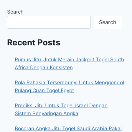
Search
Search
Recent Posts
Rumus Jitu Untuk Meraih Jackpot Togel South
Africa Dengan Konsisten
Pola Rahasia Tersembunyi Untuk Menggondol
Pulang Cuan Togel Egypt
Prediksi Jitu Untuk Togel Israel Dengan
Sistem Penyaringan Angka
Bocoran Angka Jitu Togel Saudi Arabia Pakai