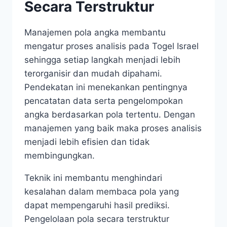
Secara Terstruktur
Manajemen pola angka membantu
mengatur proses analisis pada Togel Israel
sehingga setiap langkah menjadi lebih
terorganisir dan mudah dipahami.
Pendekatan ini menekankan pentingnya
pencatatan data serta pengelompokan
angka berdasarkan pola tertentu. Dengan
manajemen yang baik maka proses analisis
menjadi lebih efisien dan tidak
membingungkan.
Teknik ini membantu menghindari
kesalahan dalam membaca pola yang
dapat mempengaruhi hasil prediksi.
Pengelolaan pola secara terstruktur