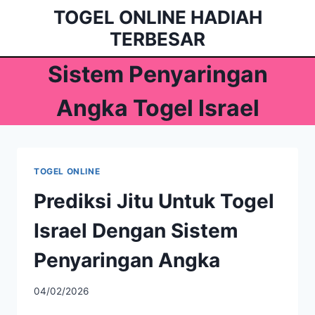
Skip
TOGEL ONLINE HADIAH
to
TERBESAR
content
Sistem Penyaringan
Angka Togel Israel
TOGEL ONLINE
Prediksi Jitu Untuk Togel
Israel Dengan Sistem
Penyaringan Angka
04/02/2026