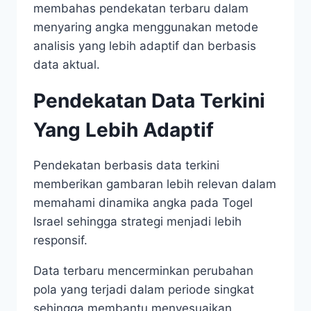
membahas pendekatan terbaru dalam
menyaring angka menggunakan metode
analisis yang lebih adaptif dan berbasis
data aktual.
Pendekatan Data Terkini
Yang Lebih Adaptif
Pendekatan berbasis data terkini
memberikan gambaran lebih relevan dalam
memahami dinamika angka pada Togel
Israel sehingga strategi menjadi lebih
responsif.
Data terbaru mencerminkan perubahan
pola yang terjadi dalam periode singkat
sehingga membantu menyesuaikan