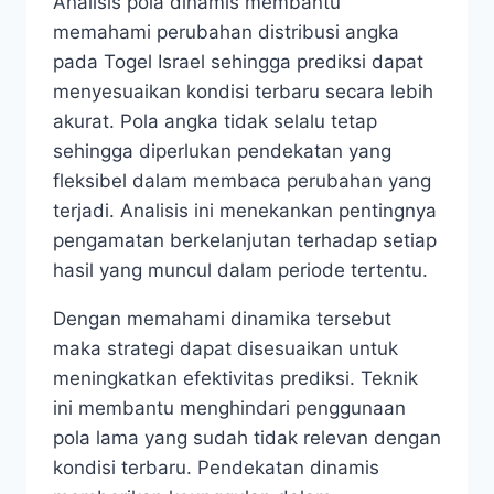
Analisis pola dinamis membantu
memahami perubahan distribusi angka
pada Togel Israel sehingga prediksi dapat
menyesuaikan kondisi terbaru secara lebih
akurat. Pola angka tidak selalu tetap
sehingga diperlukan pendekatan yang
fleksibel dalam membaca perubahan yang
terjadi. Analisis ini menekankan pentingnya
pengamatan berkelanjutan terhadap setiap
hasil yang muncul dalam periode tertentu.
Dengan memahami dinamika tersebut
maka strategi dapat disesuaikan untuk
meningkatkan efektivitas prediksi. Teknik
ini membantu menghindari penggunaan
pola lama yang sudah tidak relevan dengan
kondisi terbaru. Pendekatan dinamis