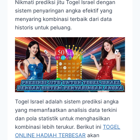
Nikmati prediksi jitu Togel Israel dengan
sistem penyaringan angka efektif yang
menyaring kombinasi terbaik dari data
historis untuk peluang.
Togel Israel adalah sistem prediksi angka
yang memanfaatkan analisis data terkini
dan pola statistik untuk menghasilkan
kombinasi lebih terukur. Berikut ini
TOGEL
ONLINE HADIAH TERBESAR
akan