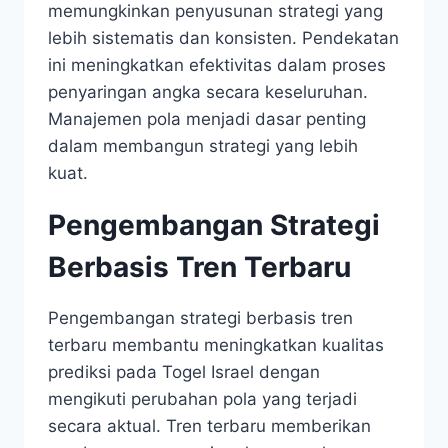
memungkinkan penyusunan strategi yang
lebih sistematis dan konsisten. Pendekatan
ini meningkatkan efektivitas dalam proses
penyaringan angka secara keseluruhan.
Manajemen pola menjadi dasar penting
dalam membangun strategi yang lebih
kuat.
Pengembangan Strategi
Berbasis Tren Terbaru
Pengembangan strategi berbasis tren
terbaru membantu meningkatkan kualitas
prediksi pada Togel Israel dengan
mengikuti perubahan pola yang terjadi
secara aktual. Tren terbaru memberikan