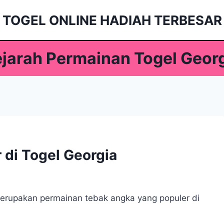
TOGEL ONLINE HADIAH TERBESAR
jarah Permainan Togel Geor
 di Togel Georgia
 merupakan permainan tebak angka yang populer di