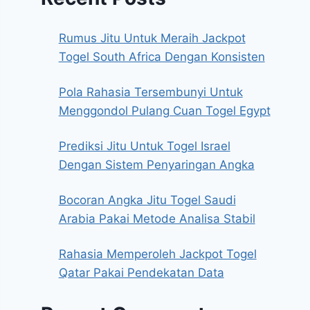
Rumus Jitu Untuk Meraih Jackpot
Togel South Africa Dengan Konsisten
Pola Rahasia Tersembunyi Untuk
Menggondol Pulang Cuan Togel Egypt
Prediksi Jitu Untuk Togel Israel
Dengan Sistem Penyaringan Angka
Bocoran Angka Jitu Togel Saudi
Arabia Pakai Metode Analisa Stabil
Rahasia Memperoleh Jackpot Togel
Qatar Pakai Pendekatan Data