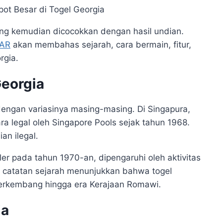
ang kemudian dicocokkan dengan hasil undian.
SAR
akan membahas sejarah, cara bermain, fitur,
rgia.
Georgia
dengan variasinya masing-masing. Di Singapura,
ara legal oleh Singapore Pools sejak tahun 1968.
an ilegal.
ler pada tahun 1970-an, dipengaruhi oleh aktivitas
 catatan sejarah menunjukkan bahwa togel
berkembang hingga era Kerajaan Romawi.
ia