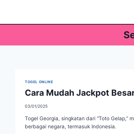
Skip
to
content
Se
TOGEL ONLINE
Cara Mudah Jackpot Besar
03/01/2025
Togel Georgia, singkatan dari “Toto Gelap,”
berbagai negara, termasuk Indonesia.