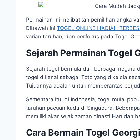
Permainan ini melibatkan pemilihan angka y
Dibawah ini
TOGEL ONLINE HADIAH TERBE
varian taruhan, dan berfokus pada Togel Geo
Sejarah Permainan Togel 
Sejarah togel bermula dari berbagai negara 
togel dikenal sebagai Toto yang dikelola sec
Tujuannya adalah untuk memberantas perjudi
Sementara itu, di Indonesia, togel mulai popu
taruhan pacuan kuda di Singapura. Beberapa
memiliki akar sejak zaman dinasti Han dan 
Cara Bermain Togel Georg