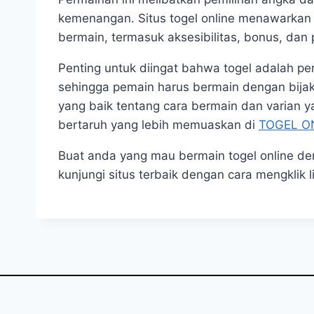
kemenangan. Situs togel online menawarkan 
bermain, termasuk aksesibilitas, bonus, dan 
Penting untuk diingat bahwa togel adalah p
sehingga pemain harus bermain dengan bij
yang baik tentang cara bermain dan varian
bertaruh yang lebih memuaskan di
TOGEL O
Buat anda yang mau bermain togel online de
kunjungi situs terbaik dengan cara mengklik 