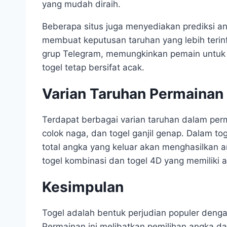
yang mudah diraih.
Beberapa situs juga menyediakan prediksi a
membuat keputusan taruhan yang lebih terinfo
grup Telegram, memungkinkan pemain untuk b
togel tetap bersifat acak.
Varian Taruhan Permainan
Terdapat berbagai varian taruhan dalam perm
colok naga, dan togel ganjil genap. Dalam t
total angka yang keluar akan menghasilkan an
togel kombinasi dan togel 4D yang memiliki 
Kesimpulan
Togel adalah bentuk perjudian populer deng
Permainan ini melibatkan pemilihan angka 