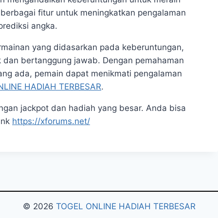
berbagai fitur untuk meningkatkan pengalaman
prediksi angka.
ermainan yang didasarkan pada keberuntungan,
ak dan bertanggung jawab. Dengan pemahaman
 yang ada, pemain dapat menikmati pengalaman
NLINE HADIAH TERBESAR
.
ngan jackpot dan hadiah yang besar. Anda bisa
link
https://xforums.net/
© 2026
TOGEL ONLINE HADIAH TERBESAR