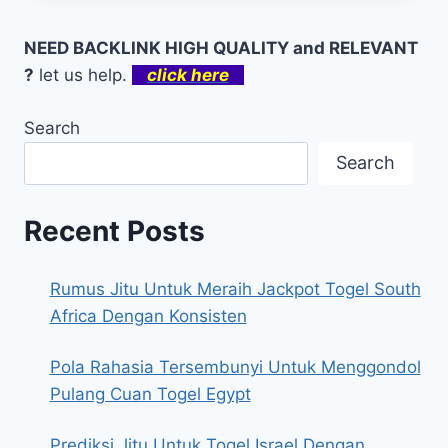
NEED BACKLINK HIGH QUALITY and RELEVANT
?
let us help.
click here
Search
Search
Recent Posts
Rumus Jitu Untuk Meraih Jackpot Togel South
Africa Dengan Konsisten
Pola Rahasia Tersembunyi Untuk Menggondol
Pulang Cuan Togel Egypt
Prediksi Jitu Untuk Togel Israel Dengan