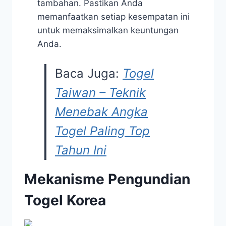
tambahan. Pastikan Anda
memanfaatkan setiap kesempatan ini
untuk memaksimalkan keuntungan
Anda.
Baca Juga:
Togel
Taiwan – Teknik
Menebak Angka
Togel Paling Top
Tahun Ini
Mekanisme Pengundian
Togel Korea