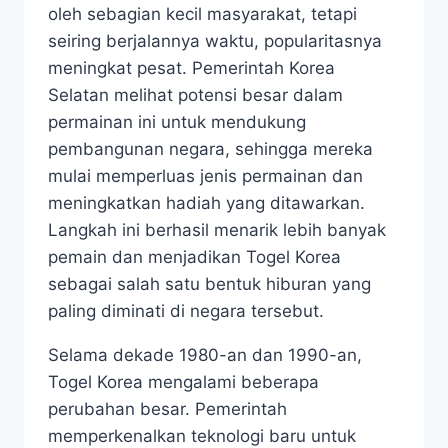
oleh sebagian kecil masyarakat, tetapi
seiring berjalannya waktu, popularitasnya
meningkat pesat. Pemerintah Korea
Selatan melihat potensi besar dalam
permainan ini untuk mendukung
pembangunan negara, sehingga mereka
mulai memperluas jenis permainan dan
meningkatkan hadiah yang ditawarkan.
Langkah ini berhasil menarik lebih banyak
pemain dan menjadikan Togel Korea
sebagai salah satu bentuk hiburan yang
paling diminati di negara tersebut.
Selama dekade 1980-an dan 1990-an,
Togel Korea mengalami beberapa
perubahan besar. Pemerintah
memperkenalkan teknologi baru untuk