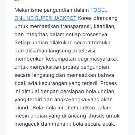
Mekanisme pengundian dalam
TOGEL
ONLINE SUPER JACKPOT
Korea dirancang
untuk memastikan transparansi, keadilan,
dan integritas dalam setiap prosesnya.
Setiap undian dilakukan secara terbuka
dan disiarkan langsung di televisi,
memberikan kesempatan bagi masyarakat
untuk menyaksikan proses pengundian
secara langsung dan memastikan bahwa
tidak ada kecurangan yang terjadi. Proses
ini dimulai dengan persiapan bola undian,
yang terdiri dari angka-angka yang akan
diundi. Bola-bola ini ditempatkan dalam
mesin undian yang dirancang khusus untuk
mengacak dan menarik bola secara acak.