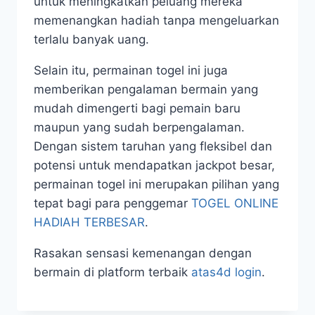
untuk meningkatkan peluang mereka
memenangkan hadiah tanpa mengeluarkan
terlalu banyak uang.
Selain itu, permainan togel ini juga
memberikan pengalaman bermain yang
mudah dimengerti bagi pemain baru
maupun yang sudah berpengalaman.
Dengan sistem taruhan yang fleksibel dan
potensi untuk mendapatkan jackpot besar,
permainan togel ini merupakan pilihan yang
tepat bagi para penggemar
TOGEL ONLINE
HADIAH TERBESAR
.
Rasakan sensasi kemenangan dengan
bermain di platform terbaik
atas4d login
.