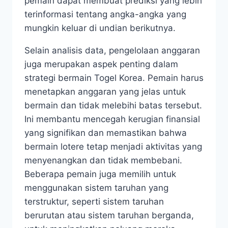
pemain dapat membuat prediksi yang lebih
terinformasi tentang angka-angka yang
mungkin keluar di undian berikutnya.
Selain analisis data, pengelolaan anggaran
juga merupakan aspek penting dalam
strategi bermain Togel Korea. Pemain harus
menetapkan anggaran yang jelas untuk
bermain dan tidak melebihi batas tersebut.
Ini membantu mencegah kerugian finansial
yang signifikan dan memastikan bahwa
bermain lotere tetap menjadi aktivitas yang
menyenangkan dan tidak membebani.
Beberapa pemain juga memilih untuk
menggunakan sistem taruhan yang
terstruktur, seperti sistem taruhan
berurutan atau sistem taruhan berganda,