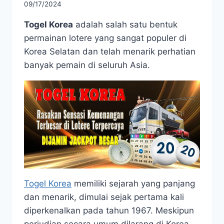
09/17/2024
Togel Korea
adalah salah satu bentuk
permainan lotere yang sangat populer di
Korea Selatan dan telah menarik perhatian
banyak pemain di seluruh Asia.
Togel Korea
memiliki sejarah yang panjang
dan menarik, dimulai sejak pertama kali
diperkenalkan pada tahun 1967. Meskipun