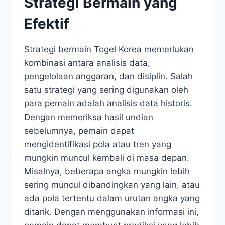
Strategi Bermain yang
Efektif
Strategi bermain Togel Korea memerlukan
kombinasi antara analisis data,
pengelolaan anggaran, dan disiplin. Salah
satu strategi yang sering digunakan oleh
para pemain adalah analisis data historis.
Dengan memeriksa hasil undian
sebelumnya, pemain dapat
mengidentifikasi pola atau tren yang
mungkin muncul kembali di masa depan.
Misalnya, beberapa angka mungkin lebih
sering muncul dibandingkan yang lain, atau
ada pola tertentu dalam urutan angka yang
ditarik. Dengan menggunakan informasi ini,