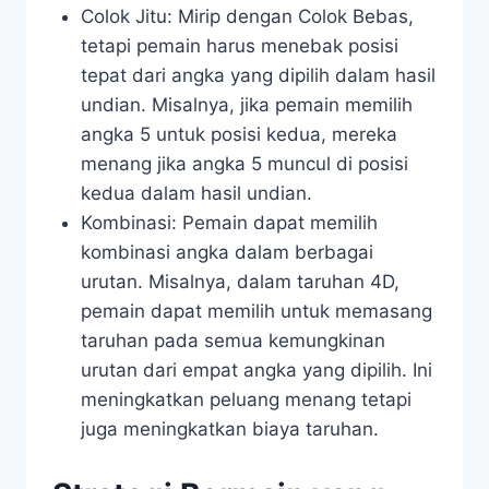
Colok Jitu: Mirip dengan Colok Bebas,
tetapi pemain harus menebak posisi
tepat dari angka yang dipilih dalam hasil
undian. Misalnya, jika pemain memilih
angka 5 untuk posisi kedua, mereka
menang jika angka 5 muncul di posisi
kedua dalam hasil undian.
Kombinasi: Pemain dapat memilih
kombinasi angka dalam berbagai
urutan. Misalnya, dalam taruhan 4D,
pemain dapat memilih untuk memasang
taruhan pada semua kemungkinan
urutan dari empat angka yang dipilih. Ini
meningkatkan peluang menang tetapi
juga meningkatkan biaya taruhan.