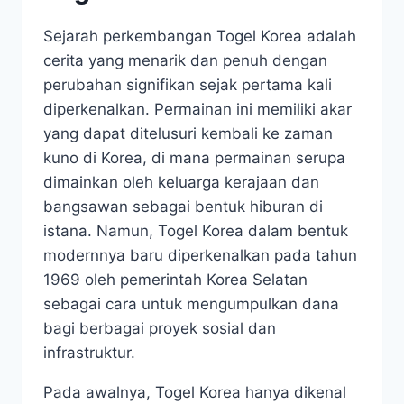
Sejarah perkembangan Togel Korea adalah
cerita yang menarik dan penuh dengan
perubahan signifikan sejak pertama kali
diperkenalkan. Permainan ini memiliki akar
yang dapat ditelusuri kembali ke zaman
kuno di Korea, di mana permainan serupa
dimainkan oleh keluarga kerajaan dan
bangsawan sebagai bentuk hiburan di
istana. Namun, Togel Korea dalam bentuk
modernnya baru diperkenalkan pada tahun
1969 oleh pemerintah Korea Selatan
sebagai cara untuk mengumpulkan dana
bagi berbagai proyek sosial dan
infrastruktur.
Pada awalnya, Togel Korea hanya dikenal