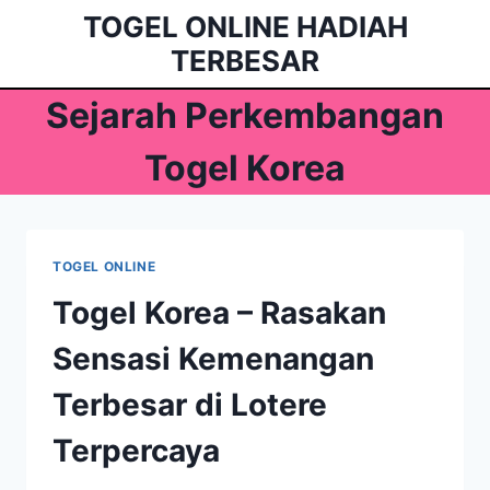
Skip
TOGEL ONLINE HADIAH
to
TERBESAR
content
Sejarah Perkembangan
Togel Korea
TOGEL ONLINE
Togel Korea – Rasakan
Sensasi Kemenangan
Terbesar di Lotere
Terpercaya