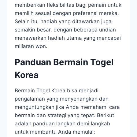
memberikan fleksibilitas bagi pemain untuk
memilih sesuai dengan preferensi mereka.
Selain itu, hadiah yang ditawarkan juga
semakin besar, dengan beberapa undian
menawarkan hadiah utama yang mencapai
miliaran won.
Panduan Bermain Togel
Korea
Bermain Togel Korea bisa menjadi
pengalaman yang menyenangkan dan
menguntungkan jika Anda memahami cara
bermain dan strategi yang tepat. Berikut
adalah panduan langkah demi langkah
untuk membantu Anda memulai: