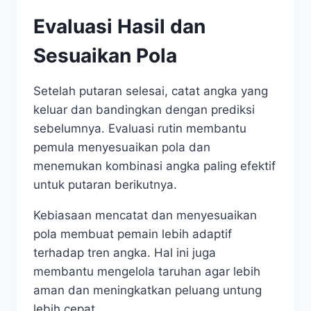
Evaluasi Hasil dan
Sesuaikan Pola
Setelah putaran selesai, catat angka yang
keluar dan bandingkan dengan prediksi
sebelumnya. Evaluasi rutin membantu
pemula menyesuaikan pola dan
menemukan kombinasi angka paling efektif
untuk putaran berikutnya.
Kebiasaan mencatat dan menyesuaikan
pola membuat pemain lebih adaptif
terhadap tren angka. Hal ini juga
membantu mengelola taruhan agar lebih
aman dan meningkatkan peluang untung
lebih cepat.