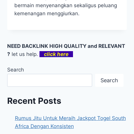
bermain menyenangkan sekaligus peluang
kemenangan menggiurkan.
NEED BACKLINK HIGH QUALITY and RELEVANT
?
let us help.
click here
Search
Search
Recent Posts
Rumus Jitu Untuk Meraih Jackpot Togel South
Africa Dengan Konsisten