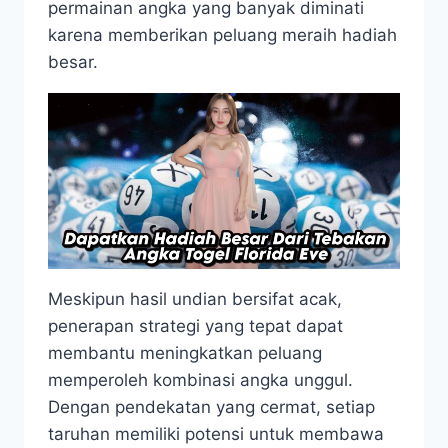
permainan angka yang banyak diminati
karena memberikan peluang meraih hadiah
besar.
Meskipun hasil undian bersifat acak,
penerapan strategi yang tepat dapat
membantu meningkatkan peluang
memperoleh kombinasi angka unggul.
Dengan pendekatan yang cermat, setiap
taruhan memiliki potensi untuk membawa