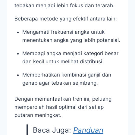
tebakan menjadi lebih fokus dan terarah.
Beberapa metode yang efektif antara lain:
Mengamati frekuensi angka untuk
menentukan angka yang lebih potensial.
Membagi angka menjadi kategori besar
dan kecil untuk melihat distribusi.
Memperhatikan kombinasi ganjil dan
genap agar tebakan seimbang.
Dengan memanfaatkan tren ini, peluang
memperoleh hasil optimal dari setiap
putaran meningkat.
Baca Juga:
Panduan