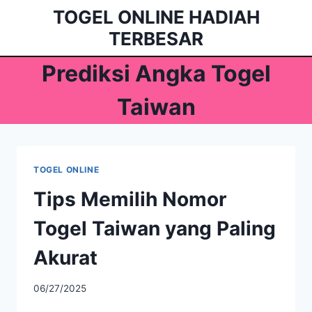
Skip
TOGEL ONLINE HADIAH
to
TERBESAR
content
Prediksi Angka Togel
Taiwan
TOGEL ONLINE
Tips Memilih Nomor
Togel Taiwan yang Paling
Akurat
06/27/2025