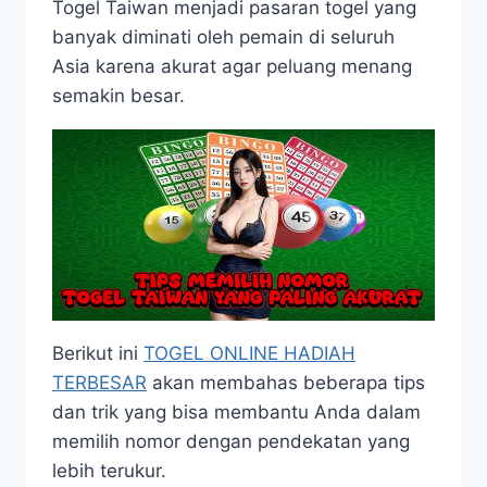
Togel Taiwan menjadi pasaran togel yang
banyak diminati oleh pemain di seluruh
Asia karena akurat agar peluang menang
semakin besar.
Berikut ini
TOGEL ONLINE HADIAH
TERBESAR
akan membahas beberapa tips
dan trik yang bisa membantu Anda dalam
memilih nomor dengan pendekatan yang
lebih terukur.