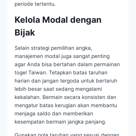
periode tertentu.
Kelola Modal dengan
Bijak
Selain strategi pemilihan angka,
manajemen modal juga sangat penting
agar Anda bisa bertahan dalam permainan
togel Taiwan. Tetapkan batas taruhan
harian dan jangan tergoda untuk bertaruh
lebih besar saat sedang mengalami
kekalahan. Bermain secara konsisten dan
mengatur batas kerugian akan membantu
menjaga saldo dan memberikan
kesempatan bermain jangka panjang.
Gunakan pola taruhan yang sesuai dengan