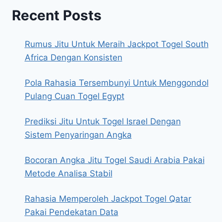
Recent Posts
Rumus Jitu Untuk Meraih Jackpot Togel South
Africa Dengan Konsisten
Pola Rahasia Tersembunyi Untuk Menggondol
Pulang Cuan Togel Egypt
Prediksi Jitu Untuk Togel Israel Dengan
Sistem Penyaringan Angka
Bocoran Angka Jitu Togel Saudi Arabia Pakai
Metode Analisa Stabil
Rahasia Memperoleh Jackpot Togel Qatar
Pakai Pendekatan Data