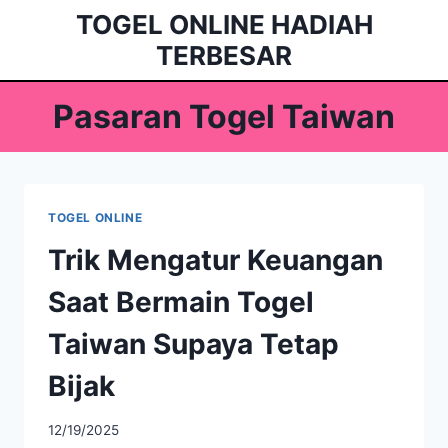
Skip
TOGEL ONLINE HADIAH
to
TERBESAR
content
Pasaran Togel Taiwan
TOGEL ONLINE
Trik Mengatur Keuangan
Saat Bermain Togel
Taiwan Supaya Tetap
Bijak
12/19/2025