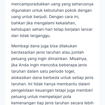
mencampuradukkan uang yang seharusnya
digunakan untuk kebutuhan pokok dengan
uang untuk berjudi. Dengan cara ini,
bahkan jika mengalami kekalahan,
kehidupan sehari-hari tetap berjalan lancar
dan tidak terganggu.
Membagi dana juga bisa dilakukan
berdasarkan jenis taruhan atau jumlah
peluang yang ingin dimainkan. Misalnya,
jika Anda ingin mencoba beberapa jenis
taruhan dalam satu periode togel,
alokasikan dana berbeda untuk setiap jenis
taruhan. Ini tidak hanya membantu dalam
pengelolaan keuangan tetapi juga memberi
peluang untuk mempelajari pola
kemenangan tiap jenis taruhan secara lebih