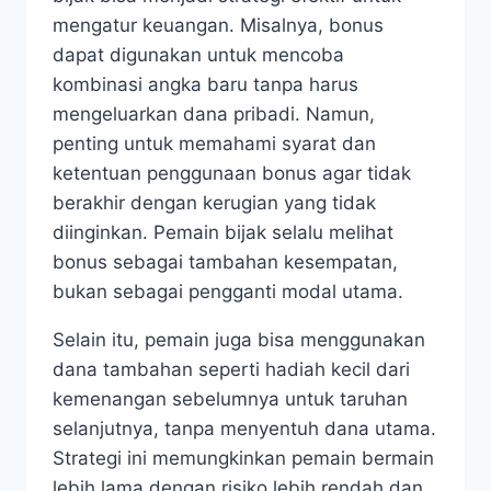
mengatur keuangan. Misalnya, bonus
dapat digunakan untuk mencoba
kombinasi angka baru tanpa harus
mengeluarkan dana pribadi. Namun,
penting untuk memahami syarat dan
ketentuan penggunaan bonus agar tidak
berakhir dengan kerugian yang tidak
diinginkan. Pemain bijak selalu melihat
bonus sebagai tambahan kesempatan,
bukan sebagai pengganti modal utama.
Selain itu, pemain juga bisa menggunakan
dana tambahan seperti hadiah kecil dari
kemenangan sebelumnya untuk taruhan
selanjutnya, tanpa menyentuh dana utama.
Strategi ini memungkinkan pemain bermain
lebih lama dengan risiko lebih rendah dan