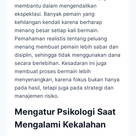
membantu dalam mengendalikan
ekspektasi. Banyak pemain yang
kehilangan kendali karena berharap
menang besar setiap kali bermain.
Pemahaman realistis tentang peluang
menang membuat pemain lebih sabar dan
disiplin, sehingga tidak menggunakan dana
secara berlebihan. Kesadaran ini juga
membuat proses bermain lebih
menyenangkan, karena fokus bukan hanya
pada hasil, tetapi juga pada strategi dan
manajemen risiko.
Mengatur Psikologi Saat
Mengalami Kekalahan