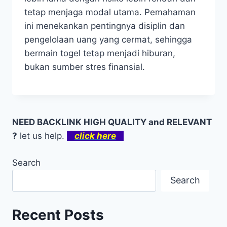
tetap menjaga modal utama. Pemahaman
ini menekankan pentingnya disiplin dan
pengelolaan uang yang cermat, sehingga
bermain togel tetap menjadi hiburan,
bukan sumber stres finansial.
NEED BACKLINK HIGH QUALITY and RELEVANT
?
let us help.
click here
Search
Search
Recent Posts