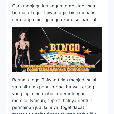
Cara menjaga keuangan tetap stabil saat
bermain Togel Taiwan agar bisa menang
seru tanpa mengganggu kondisi finansial.
Bermain togel Taiwan telah menjadi salah
satu hiburan populer bagi banyak orang
yang ingin mencoba keberuntungan
mereka. Namun, seperti halnya bentuk
permainan judi lainnya, togel dapat