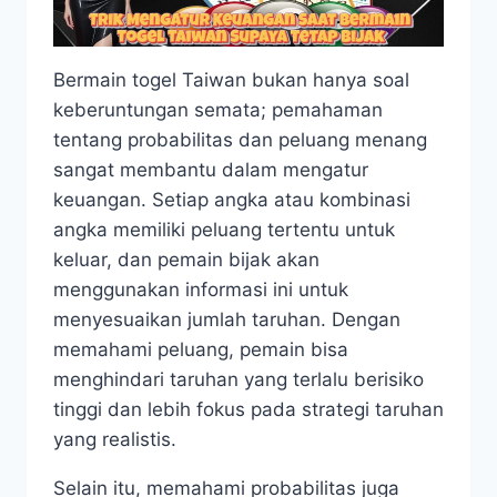
Bermain togel Taiwan bukan hanya soal
keberuntungan semata; pemahaman
tentang probabilitas dan peluang menang
sangat membantu dalam mengatur
keuangan. Setiap angka atau kombinasi
angka memiliki peluang tertentu untuk
keluar, dan pemain bijak akan
menggunakan informasi ini untuk
menyesuaikan jumlah taruhan. Dengan
memahami peluang, pemain bisa
menghindari taruhan yang terlalu berisiko
tinggi dan lebih fokus pada strategi taruhan
yang realistis.
Selain itu, memahami probabilitas juga