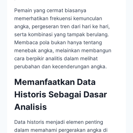
Pemain yang cermat biasanya
memerhatikan frekuensi kemunculan
angka, pergeseran tren dari hari ke hari,
serta kombinasi yang tampak berulang.
Membaca pola bukan hanya tentang
menebak angka, melainkan membangun
cara berpikir analitis dalam melihat
perubahan dan kecenderungan angka.
Memanfaatkan Data
Historis Sebagai Dasar
Analisis
Data historis menjadi elemen penting
dalam memahami pergerakan angka di