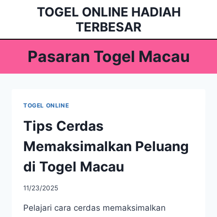
Skip
TOGEL ONLINE HADIAH
to
TERBESAR
content
Pasaran Togel Macau
TOGEL ONLINE
Tips Cerdas
Memaksimalkan Peluang
di Togel Macau
11/23/2025
Pelajari cara cerdas memaksimalkan