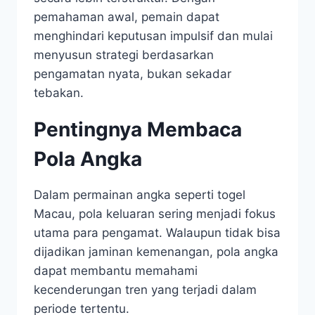
pemahaman awal, pemain dapat
menghindari keputusan impulsif dan mulai
menyusun strategi berdasarkan
pengamatan nyata, bukan sekadar
tebakan.
Pentingnya Membaca
Pola Angka
Dalam permainan angka seperti togel
Macau, pola keluaran sering menjadi fokus
utama para pengamat. Walaupun tidak bisa
dijadikan jaminan kemenangan, pola angka
dapat membantu memahami
kecenderungan tren yang terjadi dalam
periode tertentu.