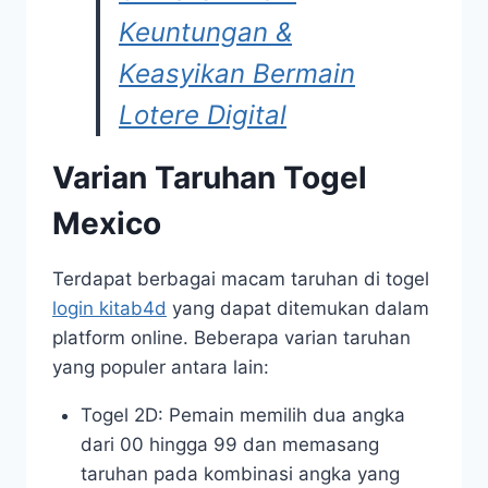
Keuntungan &
Keasyikan Bermain
Lotere Digital
Varian Taruhan Togel
Mexico
Terdapat berbagai macam taruhan di togel
login kitab4d
yang dapat ditemukan dalam
platform online. Beberapa varian taruhan
yang populer antara lain:
Togel 2D: Pemain memilih dua angka
dari 00 hingga 99 dan memasang
taruhan pada kombinasi angka yang