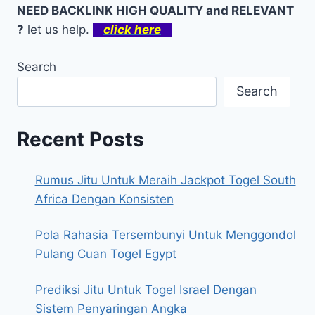
NEED BACKLINK HIGH QUALITY and RELEVANT
?
let us help.
click here
Search
Search
Recent Posts
Rumus Jitu Untuk Meraih Jackpot Togel South
Africa Dengan Konsisten
Pola Rahasia Tersembunyi Untuk Menggondol
Pulang Cuan Togel Egypt
Prediksi Jitu Untuk Togel Israel Dengan
Sistem Penyaringan Angka