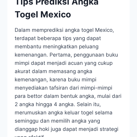
Tips Prediksi Angka
Togel Mexico
Dalam memprediksi angka togel Mexico,
terdapat beberapa tips yang dapat
membantu meningkatkan peluang
kemenangan. Pertama, penggunaan buku
mimpi dapat menjadi acuan yang cukup
akurat dalam memasang angka
kemenangan, karena buku mimpi
menyediakan tafsiran dari mimpi-mimpi
para bettor dalam bentuk angka, mulai dari
2 angka hingga 4 angka. Selain itu,
merumuskan angka keluar togel selama
seminggu dan memilih angka yang
dianggap hoki juga dapat menjadi strategi