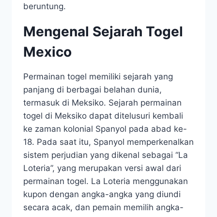
beruntung.
Mengenal Sejarah Togel
Mexico
Permainan togel memiliki sejarah yang
panjang di berbagai belahan dunia,
termasuk di Meksiko. Sejarah permainan
togel di Meksiko dapat ditelusuri kembali
ke zaman kolonial Spanyol pada abad ke-
18. Pada saat itu, Spanyol memperkenalkan
sistem perjudian yang dikenal sebagai “La
Loteria”, yang merupakan versi awal dari
permainan togel. La Loteria menggunakan
kupon dengan angka-angka yang diundi
secara acak, dan pemain memilih angka-