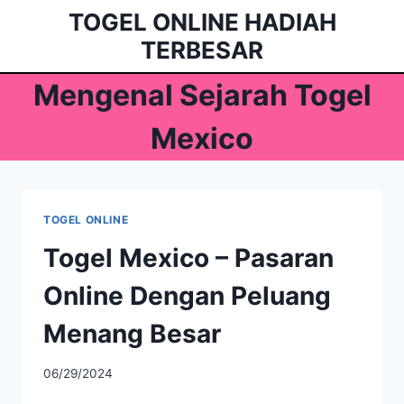
Skip
TOGEL ONLINE HADIAH
to
TERBESAR
content
Mengenal Sejarah Togel
Mexico
TOGEL ONLINE
Togel Mexico – Pasaran
Online Dengan Peluang
Menang Besar
06/29/2024