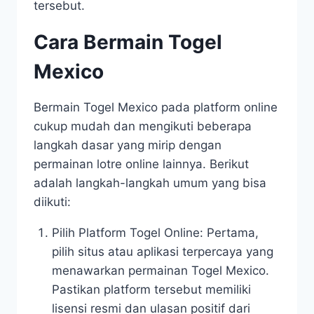
tersebut.
Cara Bermain Togel
Mexico
Bermain Togel Mexico pada platform online
cukup mudah dan mengikuti beberapa
langkah dasar yang mirip dengan
permainan lotre online lainnya. Berikut
adalah langkah-langkah umum yang bisa
diikuti:
Pilih Platform Togel Online: Pertama,
pilih situs atau aplikasi terpercaya yang
menawarkan permainan Togel Mexico.
Pastikan platform tersebut memiliki
lisensi resmi dan ulasan positif dari