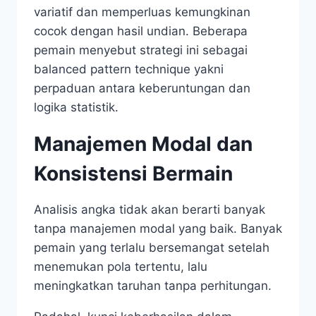
variatif dan memperluas kemungkinan
cocok dengan hasil undian. Beberapa
pemain menyebut strategi ini sebagai
balanced pattern technique yakni
perpaduan antara keberuntungan dan
logika statistik.
Manajemen Modal dan
Konsistensi Bermain
Analisis angka tidak akan berarti banyak
tanpa manajemen modal yang baik. Banyak
pemain yang terlalu bersemangat setelah
menemukan pola tertentu, lalu
meningkatkan taruhan tanpa perhitungan.