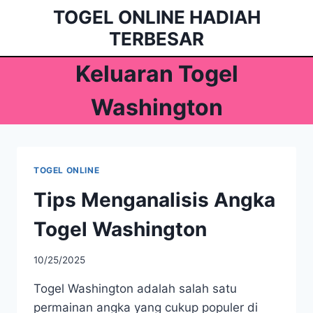
Skip
TOGEL ONLINE HADIAH
to
TERBESAR
content
Keluaran Togel
Washington
TOGEL ONLINE
Tips Menganalisis Angka
Togel Washington
10/25/2025
Togel Washington adalah salah satu
permainan angka yang cukup populer di