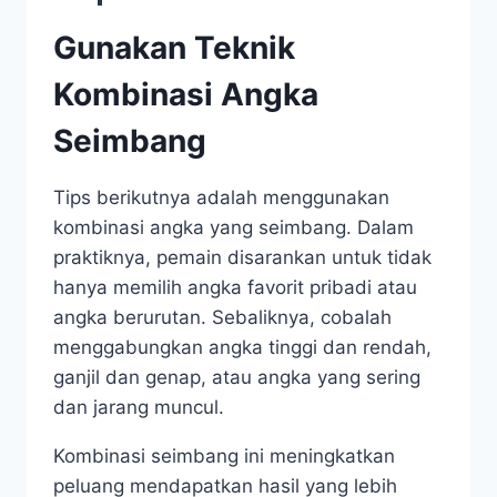
Gunakan Teknik
Kombinasi Angka
Seimbang
Tips berikutnya adalah menggunakan
kombinasi angka yang seimbang. Dalam
praktiknya, pemain disarankan untuk tidak
hanya memilih angka favorit pribadi atau
angka berurutan. Sebaliknya, cobalah
menggabungkan angka tinggi dan rendah,
ganjil dan genap, atau angka yang sering
dan jarang muncul.
Kombinasi seimbang ini meningkatkan
peluang mendapatkan hasil yang lebih