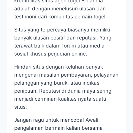
kredibilitas situs agen togel Finlandia
adalah dengan menelusuri ulasan dan
testimoni dari komunitas pemain togel.
Situs yang terpercaya biasanya memiliki
banyak ulasan positif dan reputasi. Yang
terawat baik dalam forum atau media
sosial khusus perjudian online.
Hindari situs dengan keluhan banyak
mengenai masalah pembayaran, pelayanan
pelanggan yang buruk, atau indikasi
penipuan. Reputasi di dunia maya sering
menjadi cerminan kualitas nyata suatu
situs.
Jangan ragu untuk mencoba! Awali
pengalaman bermain kalian bersama