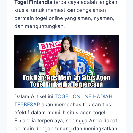
Togel Finlandia
terpercaya adalah langkah
krusial untuk memastikan pengalaman
bermain togel online yang aman, nyaman,
dan menguntungkan.
Dalam Artikel ini
TOGEL ONLINE HADIAH
TERBESAR
akan membahas trik dan tips
efektif dalam memilih situs agen togel
Finlandia terpercaya, sehingga Anda dapat
bermain dengan tenang dan meningkatkan