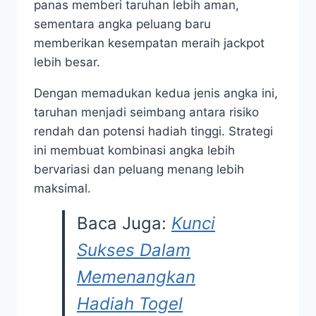
panas memberi taruhan lebih aman,
sementara angka peluang baru
memberikan kesempatan meraih jackpot
lebih besar.
Dengan memadukan kedua jenis angka ini,
taruhan menjadi seimbang antara risiko
rendah dan potensi hadiah tinggi. Strategi
ini membuat kombinasi angka lebih
bervariasi dan peluang menang lebih
maksimal.
Baca Juga:
Kunci
Sukses Dalam
Memenangkan
Hadiah Togel