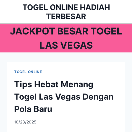
Skip
TOGEL ONLINE HADIAH
to
TERBESAR
content
JACKPOT BESAR TOGEL
LAS VEGAS
TOGEL ONLINE
Tips Hebat Menang
Togel Las Vegas Dengan
Pola Baru
10/23/2025