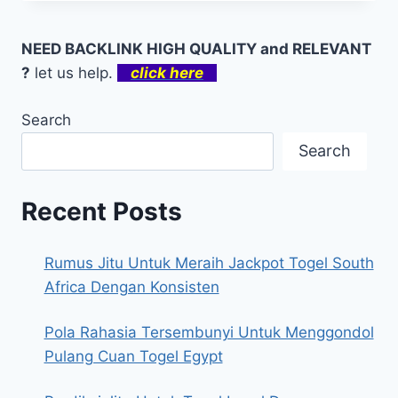
NEED BACKLINK HIGH QUALITY and RELEVANT
?
let us help.
click here
Search
Search
Recent Posts
Rumus Jitu Untuk Meraih Jackpot Togel South
Africa Dengan Konsisten
Pola Rahasia Tersembunyi Untuk Menggondol
Pulang Cuan Togel Egypt