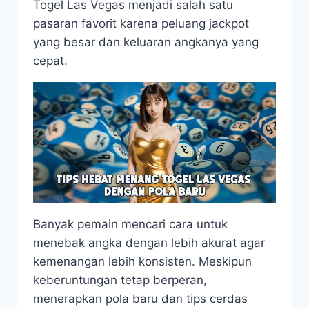
Togel Las Vegas menjadi salah satu
pasaran favorit karena peluang jackpot
yang besar dan keluaran angkanya yang
cepat.
Banyak pemain mencari cara untuk
menebak angka dengan lebih akurat agar
kemenangan lebih konsisten. Meskipun
keberuntungan tetap berperan,
menerapkan pola baru dan tips cerdas