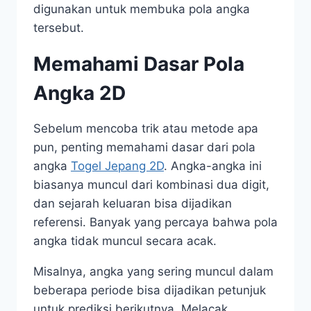
digunakan untuk membuka pola angka
tersebut.
Memahami Dasar Pola
Angka 2D
Sebelum mencoba trik atau metode apa
pun, penting memahami dasar dari pola
angka
Togel Jepang 2D
. Angka-angka ini
biasanya muncul dari kombinasi dua digit,
dan sejarah keluaran bisa dijadikan
referensi. Banyak yang percaya bahwa pola
angka tidak muncul secara acak.
Misalnya, angka yang sering muncul dalam
beberapa periode bisa dijadikan petunjuk
untuk prediksi berikutnya. Melacak