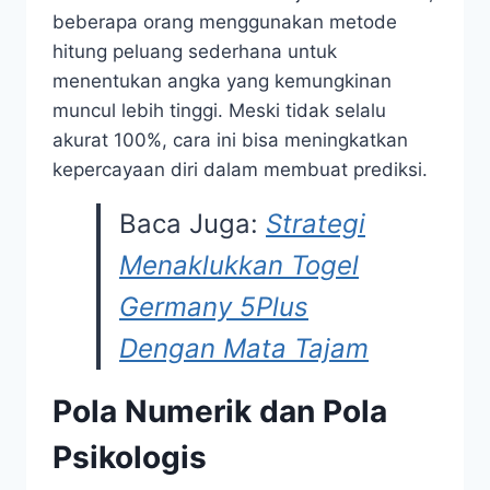
beberapa orang menggunakan metode
hitung peluang sederhana untuk
menentukan angka yang kemungkinan
muncul lebih tinggi. Meski tidak selalu
akurat 100%, cara ini bisa meningkatkan
kepercayaan diri dalam membuat prediksi.
Baca Juga:
Strategi
Menaklukkan Togel
Germany 5Plus
Dengan Mata Tajam
Pola Numerik dan Pola
Psikologis