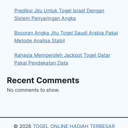
Prediksi Jitu Untuk Togel Israel Dengan
Sistem Penyaringan Angka
Bocoran Angka Jitu Togel Saudi Arabia Pakai
Metode Analisa Stabil
Rahasia Memperoleh Jackpot Togel Qatar
Pakai Pendekatan Data
Recent Comments
No comments to show.
© 2026
TOGEL ONLINE HADIAH TERBESAR