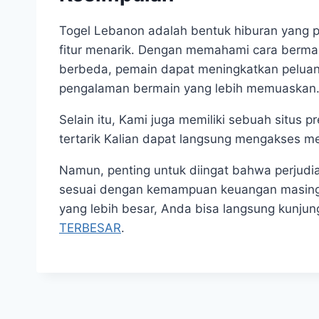
Togel Lebanon adalah bentuk hiburan yang p
fitur menarik. Dengan memahami cara bermain
berbeda, pemain dapat meningkatkan pelua
pengalaman bermain yang lebih memuaskan
Selain itu, Kami juga memiliki sebuah situs 
tertarik Kalian dapat langsung mengakses me
Namun, penting untuk diingat bahwa perjud
sesuai dengan kemampuan keuangan masing-
yang lebih besar, Anda bisa langsung kunjungi
TERBESAR
.