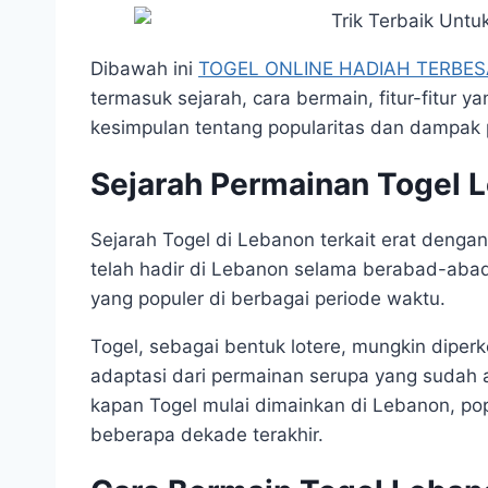
Dibawah ini
TOGEL ONLINE HADIAH TERBE
termasuk sejarah, cara bermain, fitur-fitur y
kesimpulan tentang popularitas dan dampak 
Sejarah Permainan Togel 
Sejarah Togel di Lebanon terkait erat dengan
telah hadir di Lebanon selama berabad-aba
yang populer di berbagai periode waktu.
Togel, sebagai bentuk lotere, mungkin diper
adaptasi dari permainan serupa yang sudah a
kapan Togel mulai dimainkan di Lebanon, pop
beberapa dekade terakhir.