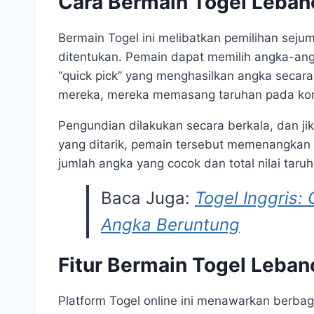
Cara Bermain Togel Leban
Bermain Togel ini melibatkan pemilihan seju
ditentukan. Pemain dapat memilih angka-ang
“quick pick” yang menghasilkan angka secar
mereka, mereka memasang taruhan pada kom
Pengundian dilakukan secara berkala, dan ji
yang ditarik, pemain tersebut memenangkan 
jumlah angka yang cocok dan total nilai taruh
Baca Juga:
Togel Inggris:
Angka Beruntung
Fitur Bermain Togel Leban
Platform Togel online ini menawarkan berba