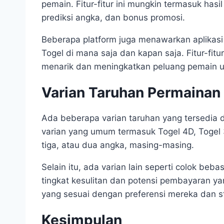
pemain. Fitur-fitur ini mungkin termasuk hasil
prediksi angka, dan bonus promosi.
Beberapa platform juga menawarkan aplikas
Togel di mana saja dan kapan saja. Fitur-fit
menarik dan meningkatkan peluang pemain 
Varian Taruhan Permainan
Ada beberapa varian taruhan yang tersedia 
varian yang umum termasuk Togel 4D, Togel 
tiga, atau dua angka, masing-masing.
Selain itu, ada varian lain seperti colok beb
tingkat kesulitan dan potensi pembayaran y
yang sesuai dengan preferensi mereka dan st
Kesimpulan