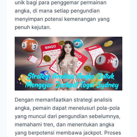
unik bagi para penggemar permainan
angka, di mana setiap pengundian
menyimpan potensi kemenangan yang
penuh kejutan.
Dengan memanfaatkan strategi analisis
angka, pemain dapat menelusuri pola-pola
yang muncul dari pengundian sebelumnya,
memahami tren, dan menentukan angka
yang berpotensi membawa jackpot. Proses