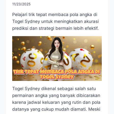
11/23/2025
Pelajari trik tepat membaca pola angka di
Togel Sydney untuk meningkatkan akurasi
prediksi dan strategi bermain lebih efektif.
Togel Sydney dikenal sebagai salah satu
permainan angka yang banyak dibicarakan
karena jadwal keluaran yang rutin dan pola
datanya yang cukup mudah diamati. Meski