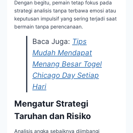
Dengan begitu, pemain tetap fokus pada
strategi analisis tanpa terbawa emosi atau
keputusan impulsif yang sering terjadi saat
bermain tanpa perencanaan.
Baca Juga:
Tips
Mudah Mendapat
Menang Besar Togel
Chicago Day Setiap
Hari
Mengatur Strategi
Taruhan dan Risiko
Analisis angka sebaiknya diimbangi