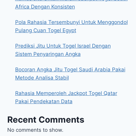
Africa Dengan Konsisten
Pola Rahasia Tersembunyi Untuk Menggondol
Pulang Cuan Togel Egypt
Prediksi Jitu Untuk Togel Israel Dengan
Sistem Penyaringan Angka
Bocoran Angka Jitu Togel Saudi Arabia Pakai
Metode Analisa Stabil
Rahasia Memperoleh Jackpot Togel Qatar
Pakai Pendekatan Data
Recent Comments
No comments to show.