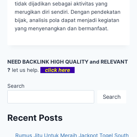
tidak dijadikan sebagai aktivitas yang
merugikan diri sendiri. Dengan pendekatan
bijak, analisis pola dapat menjadi kegiatan
yang menyenangkan dan bermanfaat.
NEED BACKLINK HIGH QUALITY and RELEVANT
?
let us help.
click here
Search
Search
Recent Posts
Rumus Jitu Untuk Meraih Jackpot Togel South