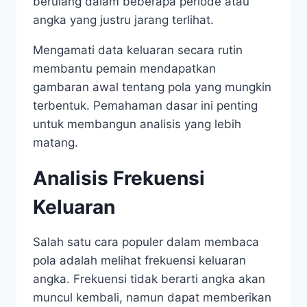
berulang dalam beberapa periode atau
angka yang justru jarang terlihat.
Mengamati data keluaran secara rutin
membantu pemain mendapatkan
gambaran awal tentang pola yang mungkin
terbentuk. Pemahaman dasar ini penting
untuk membangun analisis yang lebih
matang.
Analisis Frekuensi
Keluaran
Salah satu cara populer dalam membaca
pola adalah melihat frekuensi keluaran
angka. Frekuensi tidak berarti angka akan
muncul kembali, namun dapat memberikan