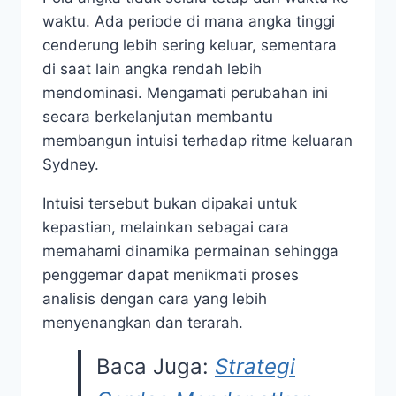
waktu. Ada periode di mana angka tinggi
cenderung lebih sering keluar, sementara
di saat lain angka rendah lebih
mendominasi. Mengamati perubahan ini
secara berkelanjutan membantu
membangun intuisi terhadap ritme keluaran
Sydney.
Intuisi tersebut bukan dipakai untuk
kepastian, melainkan sebagai cara
memahami dinamika permainan sehingga
penggemar dapat menikmati proses
analisis dengan cara yang lebih
menyenangkan dan terarah.
Baca Juga:
Strategi