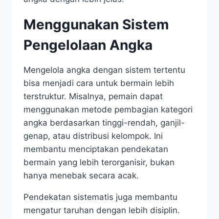
Menggunakan Sistem
Pengelolaan Angka
Mengelola angka dengan sistem tertentu
bisa menjadi cara untuk bermain lebih
terstruktur. Misalnya, pemain dapat
menggunakan metode pembagian kategori
angka berdasarkan tinggi-rendah, ganjil-
genap, atau distribusi kelompok. Ini
membantu menciptakan pendekatan
bermain yang lebih terorganisir, bukan
hanya menebak secara acak.
Pendekatan sistematis juga membantu
mengatur taruhan dengan lebih disiplin.