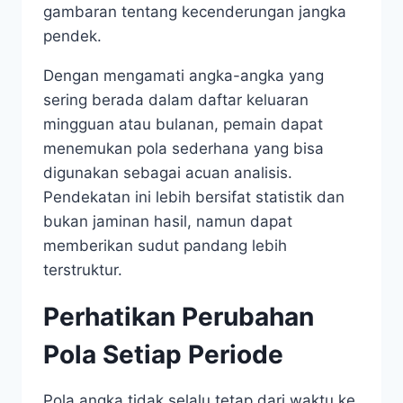
gambaran tentang kecenderungan jangka
pendek.
Dengan mengamati angka-angka yang
sering berada dalam daftar keluaran
mingguan atau bulanan, pemain dapat
menemukan pola sederhana yang bisa
digunakan sebagai acuan analisis.
Pendekatan ini lebih bersifat statistik dan
bukan jaminan hasil, namun dapat
memberikan sudut pandang lebih
terstruktur.
Perhatikan Perubahan
Pola Setiap Periode
Pola angka tidak selalu tetap dari waktu ke