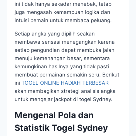
ini tidak hanya sekadar menebak, tetapi
juga mengasah kemampuan logika dan
intuisi pemain untuk membaca peluang.
Setiap angka yang dipilih seakan
membawa sensasi menegangkan karena
setiap pengundian dapat membuka jalan
menuju kemenangan besar, sementara
kemungkinan hasilnya yang tidak pasti
membuat permainan semakin seru. Berikut
ini
TOGEL ONLINE HADIAH TERBESAR
akan membagikan strategi analisis angka
untuk mengejar jackpot di togel Sydney.
Mengenal Pola dan
Statistik Togel Sydney