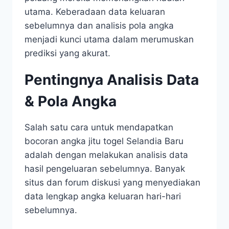
utama. Keberadaan data keluaran
sebelumnya dan analisis pola angka
menjadi kunci utama dalam merumuskan
prediksi yang akurat.
Pentingnya Analisis Data
& Pola Angka
Salah satu cara untuk mendapatkan
bocoran angka jitu togel Selandia Baru
adalah dengan melakukan analisis data
hasil pengeluaran sebelumnya. Banyak
situs dan forum diskusi yang menyediakan
data lengkap angka keluaran hari-hari
sebelumnya.