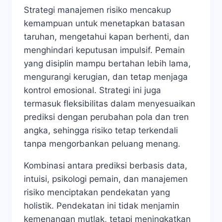
Strategi manajemen risiko mencakup
kemampuan untuk menetapkan batasan
taruhan, mengetahui kapan berhenti, dan
menghindari keputusan impulsif. Pemain
yang disiplin mampu bertahan lebih lama,
mengurangi kerugian, dan tetap menjaga
kontrol emosional. Strategi ini juga
termasuk fleksibilitas dalam menyesuaikan
prediksi dengan perubahan pola dan tren
angka, sehingga risiko tetap terkendali
tanpa mengorbankan peluang menang.
Kombinasi antara prediksi berbasis data,
intuisi, psikologi pemain, dan manajemen
risiko menciptakan pendekatan yang
holistik. Pendekatan ini tidak menjamin
kemenangan mutlak, tetapi meningkatkan