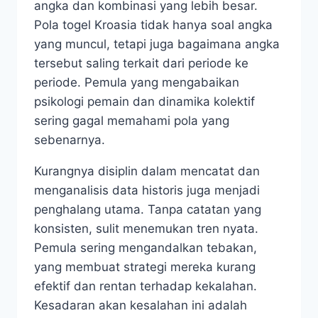
angka dan kombinasi yang lebih besar.
Pola togel Kroasia tidak hanya soal angka
yang muncul, tetapi juga bagaimana angka
tersebut saling terkait dari periode ke
periode. Pemula yang mengabaikan
psikologi pemain dan dinamika kolektif
sering gagal memahami pola yang
sebenarnya.
Kurangnya disiplin dalam mencatat dan
menganalisis data historis juga menjadi
penghalang utama. Tanpa catatan yang
konsisten, sulit menemukan tren nyata.
Pemula sering mengandalkan tebakan,
yang membuat strategi mereka kurang
efektif dan rentan terhadap kekalahan.
Kesadaran akan kesalahan ini adalah