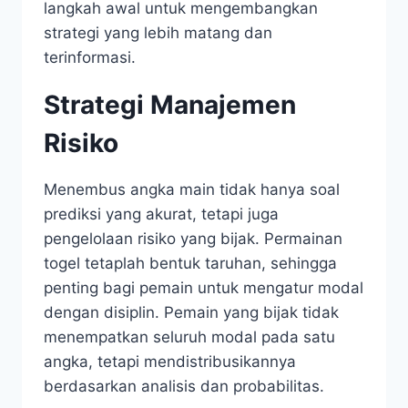
langkah awal untuk mengembangkan
strategi yang lebih matang dan
terinformasi.
Strategi Manajemen
Risiko
Menembus angka main tidak hanya soal
prediksi yang akurat, tetapi juga
pengelolaan risiko yang bijak. Permainan
togel tetaplah bentuk taruhan, sehingga
penting bagi pemain untuk mengatur modal
dengan disiplin. Pemain yang bijak tidak
menempatkan seluruh modal pada satu
angka, tetapi mendistribusikannya
berdasarkan analisis dan probabilitas.