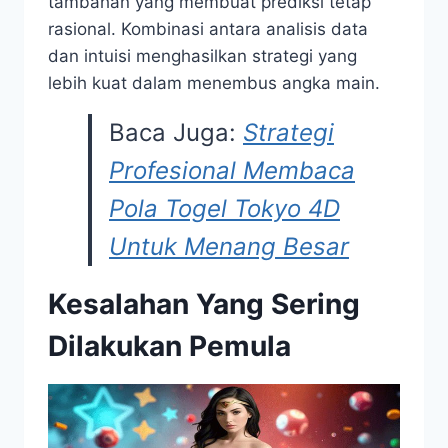
tambahan yang membuat prediksi tetap
rasional. Kombinasi antara analisis data
dan intuisi menghasilkan strategi yang
lebih kuat dalam menembus angka main.
Baca Juga:
Strategi
Profesional Membaca
Pola Togel Tokyo 4D
Untuk Menang Besar
Kesalahan Yang Sering
Dilakukan Pemula