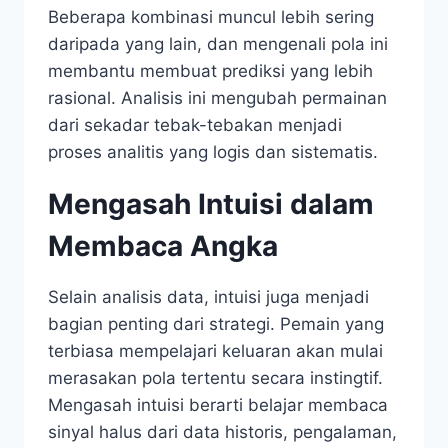
Beberapa kombinasi muncul lebih sering
daripada yang lain, dan mengenali pola ini
membantu membuat prediksi yang lebih
rasional. Analisis ini mengubah permainan
dari sekadar tebak-tebakan menjadi
proses analitis yang logis dan sistematis.
Mengasah Intuisi dalam
Membaca Angka
Selain analisis data, intuisi juga menjadi
bagian penting dari strategi. Pemain yang
terbiasa mempelajari keluaran akan mulai
merasakan pola tertentu secara instingtif.
Mengasah intuisi berarti belajar membaca
sinyal halus dari data historis, pengalaman,