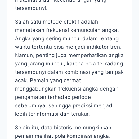
tersembunyi.
Salah satu metode efektif adalah
memetakan frekuensi kemunculan angka.
Angka yang sering muncul dalam rentang
waktu tertentu bisa menjadi indikator tren.
Namun, penting juga memperhatikan angka
yang jarang muncul, karena pola terkadang
tersembunyi dalam kombinasi yang tampak
acak. Pemain yang cermat
menggabungkan frekuensi angka dengan
pengamatan terhadap periode
sebelumnya, sehingga prediksi menjadi
lebih terinformasi dan terukur.
Selain itu, data historis memungkinkan
pemain melihat pola kombinasi angka.