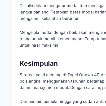
Disiplin dalam mengatur modal dan menjaga 
jangka panjang. Tetapkan batas modal harian
mengalami kekalahan beruntun.
Mengelola modal dengan baik akan menghind
ruang untuk meraih kemenangan. Tetap tenan
untuk hasil maksimal.
Kesimpulan
Strategi pasti menang di Togel Ottawa 4D d
pola angka, menggunakan taruhan bertahap, 
dalam manajemen modal. Dengan cara ini, pe
Dari pemain pemula hingga yang sudah ahli,