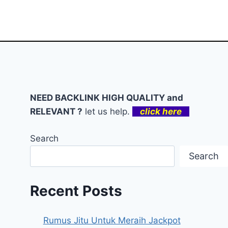
NEED BACKLINK HIGH QUALITY and
RELEVANT ?
let us help.
click here
Search
Search
Recent Posts
Rumus Jitu Untuk Meraih Jackpot