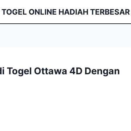
TOGEL ONLINE HADIAH TERBESAR
di Togel Ottawa 4D Dengan