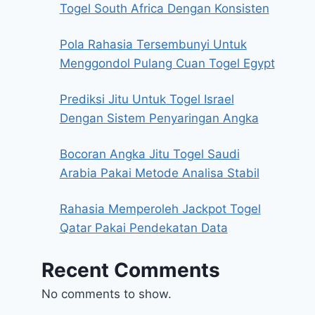
Togel South Africa Dengan Konsisten
Pola Rahasia Tersembunyi Untuk
Menggondol Pulang Cuan Togel Egypt
Prediksi Jitu Untuk Togel Israel
Dengan Sistem Penyaringan Angka
Bocoran Angka Jitu Togel Saudi
Arabia Pakai Metode Analisa Stabil
Rahasia Memperoleh Jackpot Togel
Qatar Pakai Pendekatan Data
Recent Comments
No comments to show.