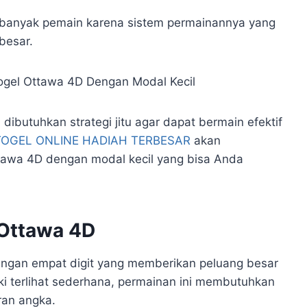
gi banyak pemain karena sistem permainannya yang
besar.
ibutuhkan strategi jitu agar dapat bermain efektif
TOGEL ONLINE HADIAH TERBESAR
akan
tawa 4D dengan modal kecil yang bisa Anda
 Ottawa 4D
ngan empat digit yang memberikan peluang besar
i terlihat sederhana, permainan ini membutuhkan
an angka.