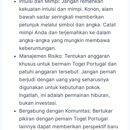
Intuisi dan Mimpi: Jangan remehkan
kekuatan intuisi dan mimpi. Konon, alam
bawah sadar seringkali memberikan
petunjuk melalui simbol dan angka. Catat
mimpi Anda dan terjemahkan ke dalam
angka-angka yang mungkin membawa
keberuntungan.
Manajemen Risiko: Tentukan anggaran
khusus untuk bermain Togel Portugal dan
patuhi anggaran tersebut. Jangan pernah
berjudi dengan uang yang seharusnya
digunakan untuk kebutuhan pokok.
Ingatlah, ini adalah permainan hiburan,
bukan investasi.
Bergabung dengan Komunitas: Bertukar
pikiran dengan pemain Togel Portugal
lainnya dapat memberikan perspektif baru