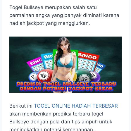
h
a
e
e
k
i
a
c
s
l
y
n
Togel Bullseye merupakan salah satu
t
e
s
e
p
e
permainan angka yang banyak diminati karena
s
b
e
g
e
hadiah jackpot yang menggiurkan.
A
o
n
r
p
o
g
a
p
k
e
m
r
Berikut ini
TOGEL ONLINE HADIAH TERBESAR
akan memberikan prediksi terbaru togel
Bullseye dengan pola dan tips ampuh untuk
meningkatkan potensi kemenangan.