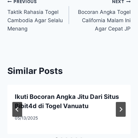
Post
PREVIOUS
NEXT
Taktik Rahasia Togel
Bocoran Angka Togel
navigation
Cambodia Agar Selalu
California Malam Ini
Menang
Agar Cepat JP
Similar Posts
Ikuti Bocoran Angka Jitu Dari Situs
Bibit4d di Togel Vanuatu
05/13/2025