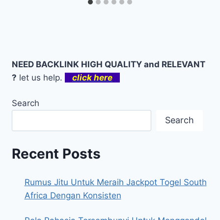
NEED BACKLINK HIGH QUALITY and RELEVANT
?
let us help.
click here
Search
Search
Recent Posts
Rumus Jitu Untuk Meraih Jackpot Togel South
Africa Dengan Konsisten