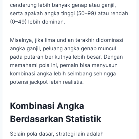
cenderung lebih banyak genap atau ganjil,
serta apakah angka tinggi (50–99) atau rendah
(0–49) lebih dominan.
Misalnya, jika lima undian terakhir didominasi
angka ganjil, peluang angka genap muncul
pada putaran berikutnya lebih besar. Dengan
memahami pola ini, pemain bisa menyusun
kombinasi angka lebih seimbang sehingga
potensi jackpot lebih realistis.
Kombinasi Angka
Berdasarkan Statistik
Selain pola dasar, strategi lain adalah