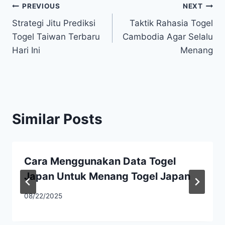
Post
PREVIOUS
NEXT
Strategi Jitu Prediksi
Taktik Rahasia Togel
navigation
Togel Taiwan Terbaru
Cambodia Agar Selalu
Hari Ini
Menang
Similar Posts
Cara Menggunakan Data Togel
Japan Untuk Menang Togel Japan
08/22/2025