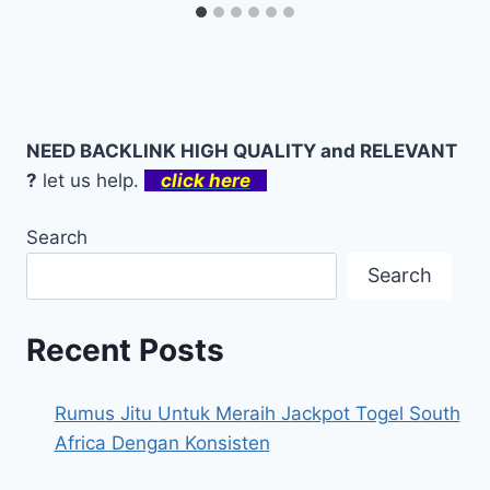
NEED BACKLINK HIGH QUALITY and RELEVANT
?
let us help.
click here
Search
Search
Recent Posts
Rumus Jitu Untuk Meraih Jackpot Togel South
Africa Dengan Konsisten