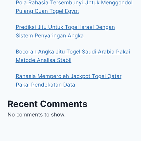
Pola Rahasia Tersembunyi Untuk Menggondol
Pulang Cuan Togel Egypt
Prediksi Jitu Untuk Togel Israel Dengan
Sistem Penyaringan Angka
Bocoran Angka Jitu Togel Saudi Arabia Pakai
Metode Analisa Stabil
Rahasia Memperoleh Jackpot Togel Qatar
Pakai Pendekatan Data
Recent Comments
No comments to show.