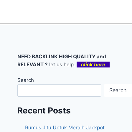
NEED BACKLINK HIGH QUALITY and
RELEVANT ?
let us help.
click here
Search
Search
Recent Posts
Rumus Jitu Untuk Meraih Jackpot