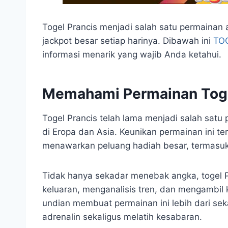
Togel Prancis menjadi salah satu permainan
jackpot besar setiap harinya. Dibawah ini
TO
informasi menarik yang wajib Anda ketahui.
Memahami Permainan Toge
Togel Prancis telah lama menjadi salah satu
di Eropa dan Asia. Keunikan permainan ini 
menawarkan peluang hadiah besar, termasuk
Tidak hanya sekadar menebak angka, togel 
keluaran, menganalisis tren, dan mengambil
undian membuat permainan ini lebih dari se
adrenalin sekaligus melatih kesabaran.