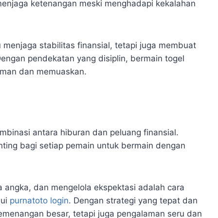
 menjaga ketenangan meski menghadapi kekalahan
enjaga stabilitas finansial, tetapi juga membuat
ngan pendekatan yang disiplin, bermain togel
g aman dan memuaskan.
ombinasi antara hiburan dan peluang finansial.
ting bagi setiap pemain untuk bermain dengan
 angka, dan mengelola ekspektasi adalah cara
lui
purnatoto login
. Dengan strategi yang tepat dan
 kemenangan besar, tetapi juga pengalaman seru dan